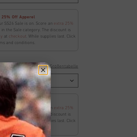
 25% Off Apperel
ur SS26 Sale is on. Score an
extra 25%
in the Sale category. The discount is
ly
at
checkout
. While supplies last. Click
ms and conditions.
Größentabelle
 25% Off Apperel
ur SS26 Sale is on. Score an
extra 25%
in the Sale category. The discount is
ly
at
checkout
. While supplies last. Click
ms and conditions.