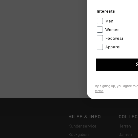
Interests
Men
Women
Footwear
Apparel
By signing up, you agree to 
terms
.
HILFE & INFO
COLLEC
Kundenservice
Herren
Rückgaben
Damen