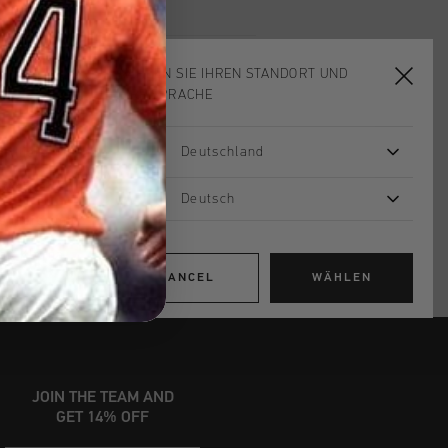
WÄHLEN SIE IHREN STANDORT UND
ADD
0
TO CART
IHRE SPRACHE
Deutschland
ardlieferung ab €79,95
 Rückgabe
Deutsch
e Lieferung
mit Klarna
CANCEL
WÄHLEN
JOIN THE TEAM AND
GET 14% OFF