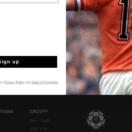
Kostenlose Stand
14 Tage einfache
Sign up
Weltweite schnell
Später bezahlen 
our
Privacy Policy
and
Sales & Promotion
TIONS
CRUYFF
Über Cruyff
Store Info