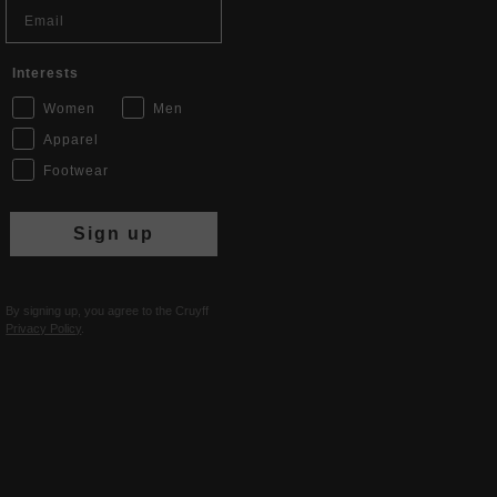
Email
Interests
Women
Men
Apparel
Footwear
Sign up
By signing up, you agree to the Cruyff
Privacy Policy
.