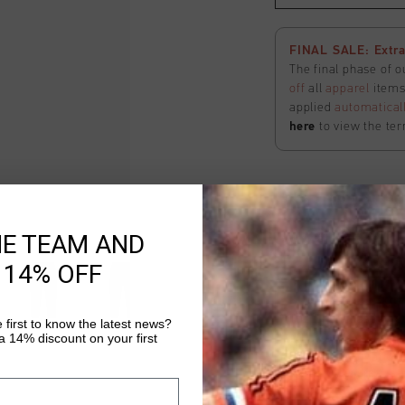
FINAL SALE: Extra
The final phase of o
off
all
apparel
items 
applied
automatical
here
to view the ter
Pace Trackpants
HE TEAM AND
Auswählen size
 14% OFF
FINAL SALE: Extra
The final phase of o
 first to know the latest news?
 14% discount on your first
off
all
apparel
items 
applied
automatical
here
to view the ter