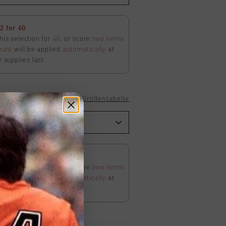
 for 60
his selection for
40
, or score
two items
ount
will be applied
automatically
at
e supplies last.
Größentabelle
 for 60
his selection for
40
, or score
two items
ount
will be applied
automatically
at
e supplies last.