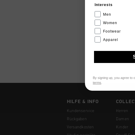
Interests
Men
Women
Footwear
Apparel
By signing up, you agree to 
terms
.
HILFE & INFO
COLLEC
Kundenservice
Herren
Rückgaben
Damen
Versandkosten
Kinder