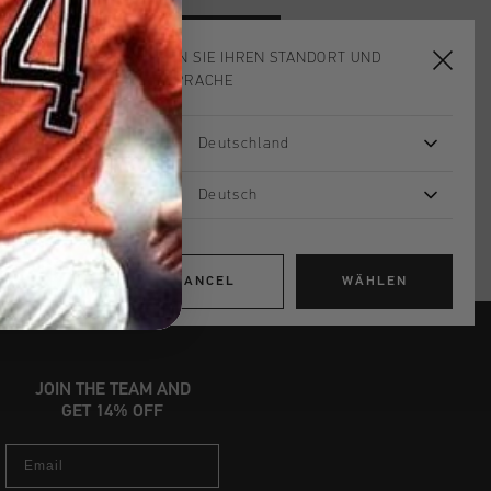
ADD
0
TO CART
WÄHLEN SIE IHREN STANDORT UND
IHRE SPRACHE
ardlieferung ab €79,95
Deutschland
 Rückgabe
Deutsch
e Lieferung
mit Klarna
CANCEL
WÄHLEN
JOIN THE TEAM AND
GET 14% OFF
Email