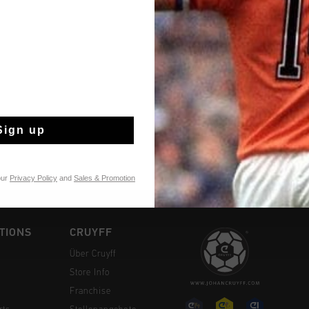
Kostenlose Stand
14 Tage einfache
Weltweite schnell
Sign up
Später bezahlen 
our
Privacy Policy
and
Sales & Promotion
TIONS
CRUYFF
Über Cruyff
Store Info
Franchise