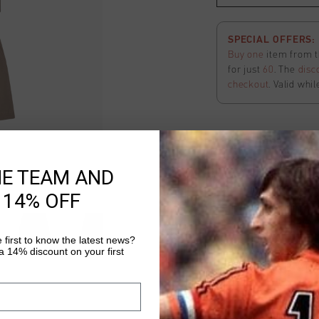
SPECIAL OFFERS: 2
Buy one
item from t
for just
60
. The
disc
checkout
. Valid whil
Ivan Shorts
HE TEAM AND
Auswählen size
 14% OFF
SPECIAL OFFERS: 2
Buy one
item from t
 first to know the latest news?
 14% discount on your first
for just
60
. The
disc
checkout
. Valid whil