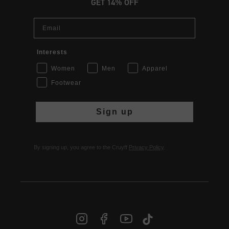
GET 14% OFF
Email
Interests
Women
Men
Apparel
Footwear
Sign up
By signing up, you agree to the Cruyff
Privacy Policy
.