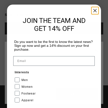
Select size for availability
JOIN THE TEAM AND
GET 14% OFF
ADD
0
TO CART
Do you want to be the first to know the latest news?
Sign up now and get a 14% discount on your first
Kostenlose Standardlieferung ab €79,95
purchase.
WÄHLEN SIE IHREN STANDORT UND IHRE SPRACHE
14 Tage einfache Rückgabe
Email
Weltweite schnelle Lieferung
Deutschland
Später bezahlen mit Klarna
Interests
Deutsch
Men
Women
Footwear
CANCEL
WÄHLEN
HILFE & INFO
Apparel
Kundenservice