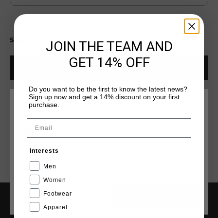
Select size for availability
JOIN THE TEAM AND
GET 14% OFF
ADD
0
TO CART
Do you want to be the first to know the latest news?
Sign up now and get a 14% discount on your first
Kostenlose Standardlieferung ab €79,95
purchase.
WÄHLEN SIE IHREN STANDORT UND IHRE SPRACHE
14 Tage einfache Rückgabe
Email
Deutschland
Weltweite schnelle Lieferung
Interests
Später bezahlen mit Klarna
Deutsch
Men
Women
Footwear
CANCEL
WÄHLEN
Apparel
HILFE & INFO