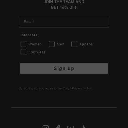
JOIN THE TEAM AND
GET 14% OFF
Email
Interests
Women
Men
Apparel
Footwear
Sign up
By signing up, you agree to the Cruyff
Privacy Policy
.