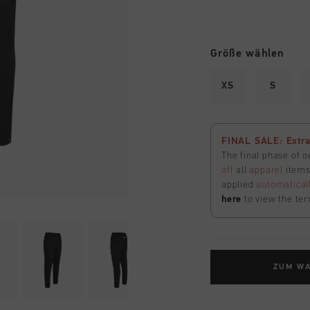
Größe wählen
XS
S
FINAL SALE: Extra
The final phase of o
off
all
apparel
items 
applied
automatical
here
to view the ter
ZUM W