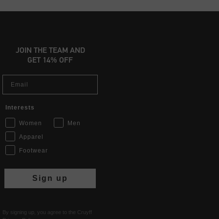
JOIN THE TEAM AND
GET 14% OFF
Email
Interests
Women
Men
Apparel
Footwear
Sign up
By signing up, you agree to the Cruyff