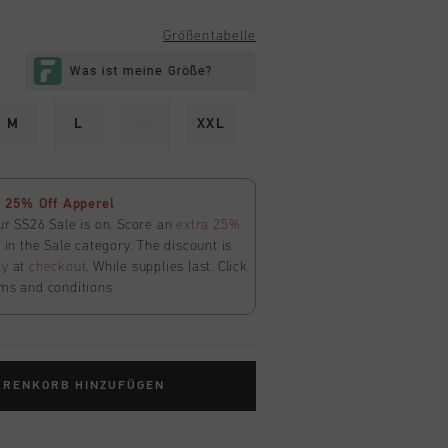
Größentabelle
M
L
XL
XXL
 25% Off Apperel
ur SS26 Sale is on. Score an
extra 25%
in the Sale category. The discount is
ly
at
checkout
. While supplies last. Click
ms and conditions.
ARENKORB HINZUFÜGEN