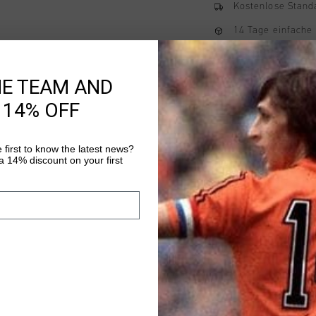
Kostenlose Stand
14 Tage einfache
Weltweite schnell
Später bezahlen 
HE TEAM AND
 14% OFF
Produktinformatio
 first to know the latest news?
 14% discount on your first
Die Cruyff Ametrine P
schmal geschnittene 
und 15 % Elastan und
stromlinienformige P
Mehr Informationen
Reissverschlusse, das
Vorderseite und refle
Sichtbarkeit. Ideal fu
Freizeitkleidung.