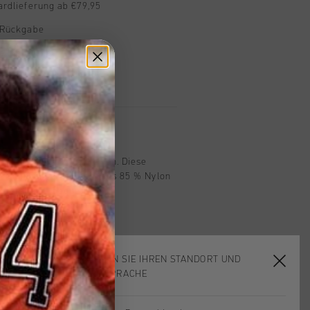
ardlieferung ab €79,95
 Rückgabe
e Lieferung
mit Klarna
n
ant in Schwarz fur Herren. Diese
Trainingshose besteht aus 85 % Nylon
 bietet eine bequeme,
assform. Sie verfugt uber
 ikonische Cruyff-Logo auf der
ktierende Details fur bessere
rs Training oder als stylische
WÄHLEN SIE IHREN STANDORT UND
IHRE SPRACHE