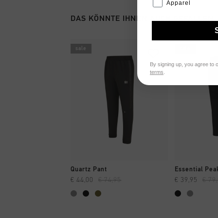
Apparel
DAS KÖNNTE IHNEN AUCH GEFALLEN
sale
sale
By signing up, you agree to 
terms
.
SCHNELL EINKAUFEN
SCHNELL
Quartz Pant
Essential Pea
€ 44,00
€ 74,95
€ 39,95
€ 79