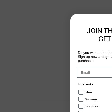
JOIN T
GET
Do you want to be the
Sign up now and get a
purchase.
Email
Interests
Men
Women
Footwear