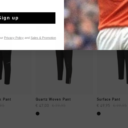
Sign up
sale
sale
our
Privacy Policy
and
Sales & Promotion
 EINKAUFEN
SCHNELL EINKAUFEN
SCHNELL E
k Pant
Quartz Woven Pant
Surface Pant
,95
€ 47,00
€ 79,95
€ 49,95
€ 99,95