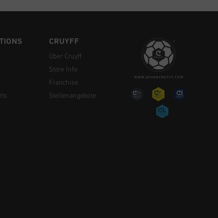
TIONS
CRUYFF
Über Cruyff
Store Info
Franchise
rts
Stellenangebote