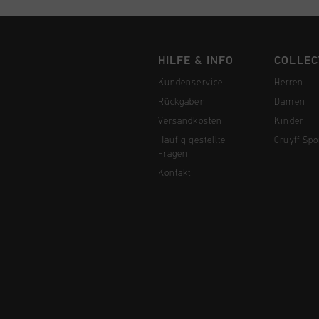
HILFE & INFO
COLLEC
Kundenservice
Herren
Rückgaben
Damen
Versandkosten
Kinder
Häufig gestellte
Cruyff Spo
Fragen
Kontakt