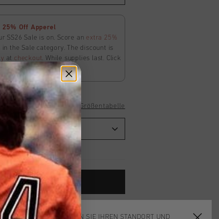
 25% Off Apperel
ur SS26 Sale is on. Score an
extra 25%
in the Sale category. The discount is
ly
at
checkout
. While supplies last. Click
ms and conditions.
Größentabelle
ADD
0
TO CART
ardlieferung ab €79,95
WÄHLEN SIE IHREN STANDORT UND