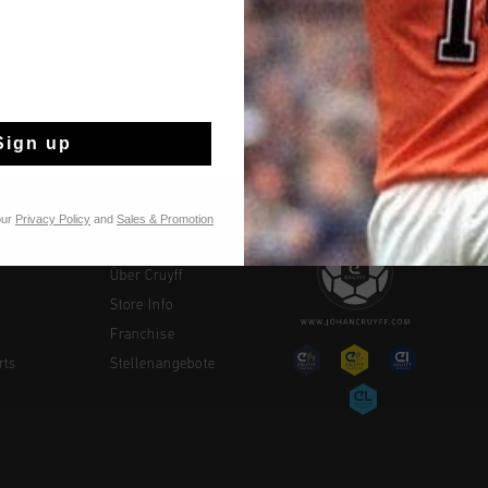
14 Tage einfache
Weltweite schnell
Später bezahlen 
Sign up
our
Privacy Policy
and
Sales & Promotion
TIONS
CRUYFF
Über Cruyff
Store Info
Franchise
rts
Stellenangebote