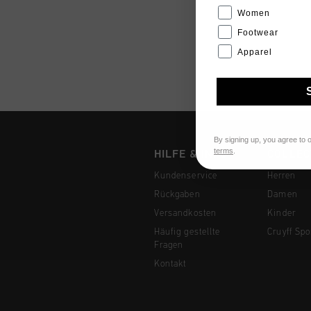
Women
Footwear
Apparel
By signing up, you agree to 
terms
.
HILFE & INFO
COLLEC
Kundenservice
Herren
Rückgaben
Damen
Versandkosten
Kinder
Häufig gestellte
Cruyff Spo
Fragen
Kontakt