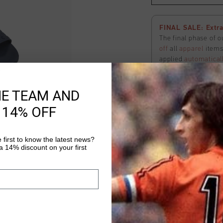
FINAL SALE: Extra
The final phase of o
off
all
apparel
items 
applied
automatical
here
to view the ter
HE TEAM AND
 14% OFF
CRF Slide
Auswählen size
 first to know the latest news?
 14% discount on your first
Kostenlose Stand