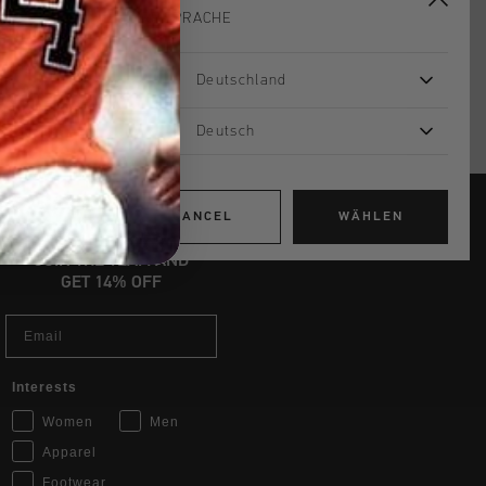
IHRE SPRACHE
 Rückgabe
e Lieferung
Deutschland
mit Klarna
Deutsch
CANCEL
WÄHLEN
JOIN THE TEAM AND
GET 14% OFF
Email
Interests
Women
Men
Apparel
Footwear