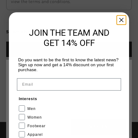
view the terms and conditions.
JOIN THE TEAM AND
Select size for availability
GET 14% OFF
ADD
0
TO CART
Do you want to be the first to know the latest news?
Sign up now and get a 14% discount on your first
purchase.
WÄHLEN SIE IHREN STANDORT UND IHRE SPRACHE
Kostenlose Standardlieferung ab €79,95
Email
14 Tage einfache Rückgabe
Deutschland
Weltweite schnelle Lieferung
Interests
Deutsch
Später bezahlen mit Klarna
Men
Women
Footwear
CANCEL
WÄHLEN
Apparel