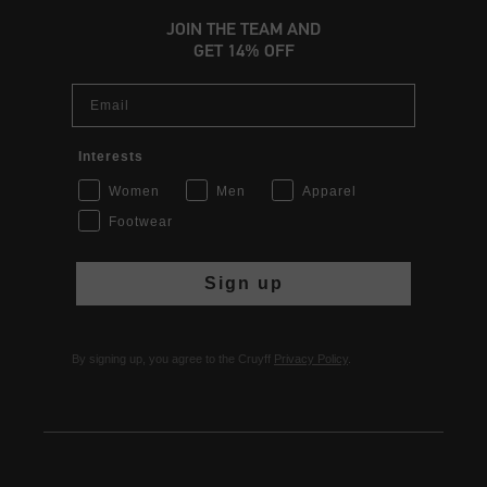
JOIN THE TEAM AND
GET 14% OFF
Email
Interests
Women
Men
Apparel
Footwear
Sign up
By signing up, you agree to the Cruyff
Privacy Policy
.