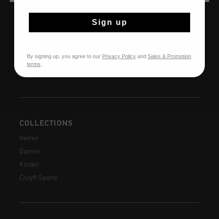
HILFE & INFO
Kundenservice
Sign up
Rückgaben
Versandkosten
By signing up, you agree to our
Privacy Policy
and
Sales & Promotion
Häufig gestellte Fragen
terms
.
Kontakt
COLLECTIONS
Herren
Damen
Kinder
Cruyff Sports