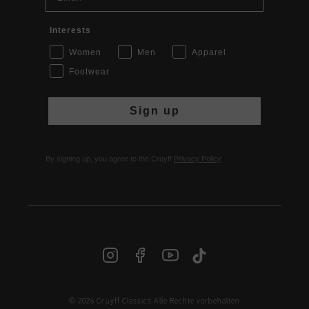
Interests
Women
Men
Apparel
Footwear
Sign up
By signing up, you agree to the Cruyff
Privacy Policy
.
© 2026 Cruyff Classics Alle Rechte vorbehalten
DE | € EUR