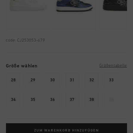
code:
CJ253053-679
Größe wählen
Größentabelle
28
29
30
31
32
33
34
35
36
37
38
39
ZUM WARENKORB HINZUFÜGEN