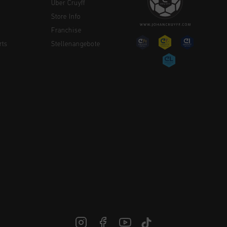
Über Cruyff
Store Info
Franchise
rts
Stellenangebote