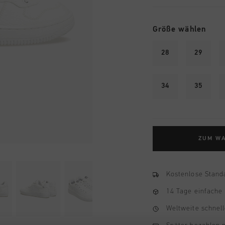
Größe wählen
28
29
34
35
ZUM W
Kostenlose Stand
14 Tage einfache
Weltweite schnell