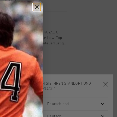
mit Klarna
n
 Weiss fur Jungen. Mit den ROYAL C
stilvoll in den Herbst. Diese Low-Top-
itze sind perfekt fur abenteuerlustige
ehmbare Innensohle und das weiche
ur ein angenehmes Fussgefuhl, auch
im Park. Das Obermaterial in
einen coolen, robusten Touch, wahrend
ur Halt auf rutschigem Herbstlaub
 ist ausserdem mit dem Obermaterial
sie mit einem bequemen Hoodie und
WÄHLEN SIE IHREN STANDORT UND
nen entspannten, stylischen Look. Der
IHRE SPRACHE
ichtert das An- und Ausziehen - ideal
eien. Perfekt fur die Schule oder einen
Deutschland
sale
sale
Deutsch