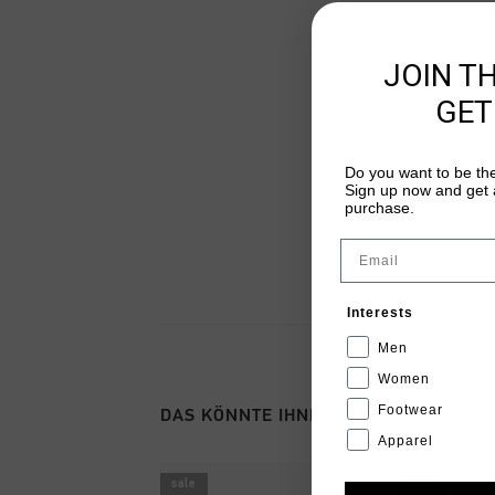
JOIN T
GET
Do you want to be the
Sign up now and get a
purchase.
Email
Interests
Men
Women
Footwear
DAS KÖNNTE IHNEN AUCH GEFALLEN
Apparel
sale
sale