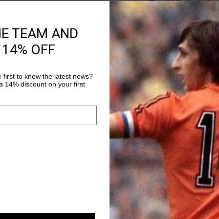
Später bezahlen 
HE TEAM AND
Produktinformatio
 14% OFF
Der Cruyff Royal C in
Sneakers startest du 
 first to know the latest news?
Sneaker mit runder Sp
 14% discount on your first
Jungen. Die herausn
Mehr Informationen
Textilfutter sorgen f
beim Fussballspielen 
Lederoptik sorgt fur 
die Gummilaufsohle f
sorgt. Die Laufsohle
vernaht. Kombiniere 
robusten Jeans fur ei
Schnurverschluss erle
fur aktive Tage im Fr
Spielnachmittag.
sale
sale