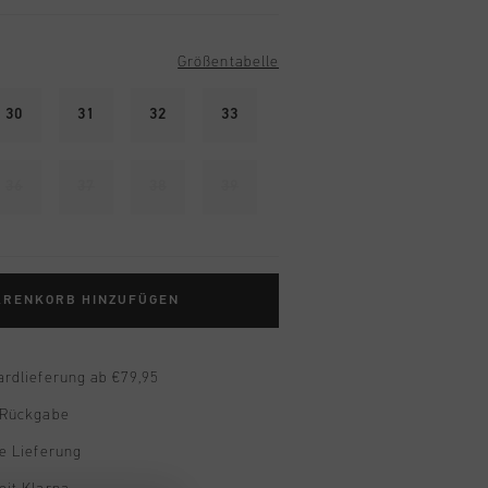
Größentabelle
30
31
32
33
36
37
38
39
ARENKORB HINZUFÜGEN
ardlieferung ab €79,95
 Rückgabe
e Lieferung