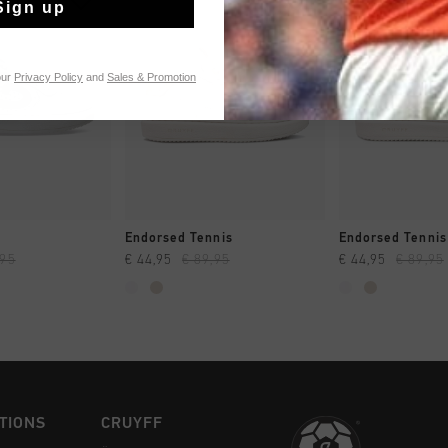
Sign up
our
Privacy Policy
and
Sales & Promotion
 EINKAUFEN
SCHNELL EINKAUFEN
SCHNELL E
Endorsed Tennis
Endorsed Tennis
,95
€ 44,95
€ 89,95
€ 44,95
€ 89,95
TIONS
CRUYFF