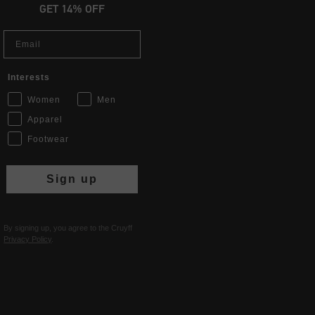
GET 14% OFF
Email
Interests
Women
Men
Apparel
Footwear
Sign up
By signing up, you agree to the Cruyff
Privacy Policy
.