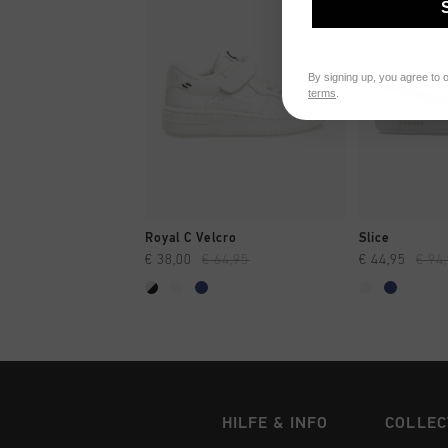
By signing up, you agree to 
terms
.
SCHNELL EINKAUFEN
SCHNELL
Royal C Velcro
Slice
€ 38,00
€ 64,95
€ 44,95
€ 94
HILFE & INFO
COLLEC