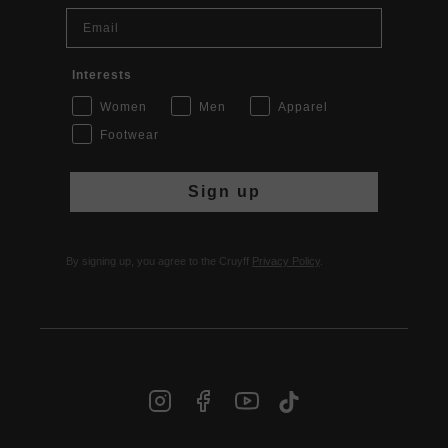
Email
Interests
Women
Men
Apparel
Footwear
Sign up
By signing up, you agree to the Cruyff
Privacy Policy
.