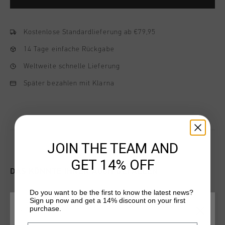
Kostenlose Standardlieferung ab €79,95
14 Tage einfache Rückgabe
Weltweite schnelle Lieferung
Später bezahlen mit Klarna
JOIN THE TEAM AND
GET 14% OFF
DAS KÖNNTE IHNEN AUCH GEFALLEN
Do you want to be the first to know the latest news?
Sign up now and get a 14% discount on your first
sale
sale
purchase.
WÄHLEN SIE IHREN STANDORT UND IHRE SPRACHE