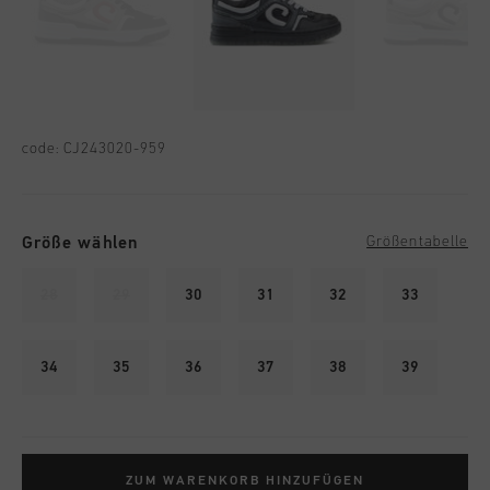
code:
CJ243020-959
Größe wählen
Größentabelle
28
29
30
31
32
33
34
35
36
37
38
39
ZUM WARENKORB HINZUFÜGEN