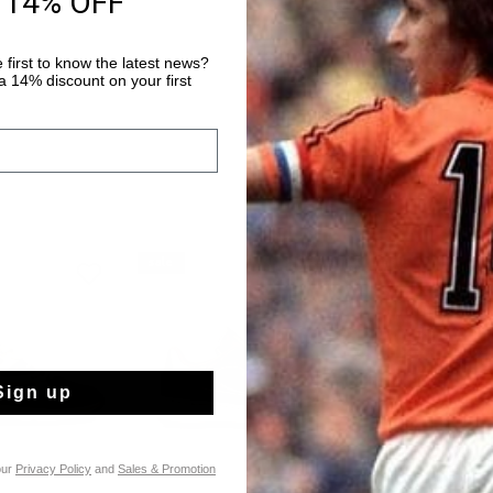
 14% OFF
Später bezahlen 
 first to know the latest news?
 14% discount on your first
sale
sale
Sign up
our
Privacy Policy
and
Sales & Promotion