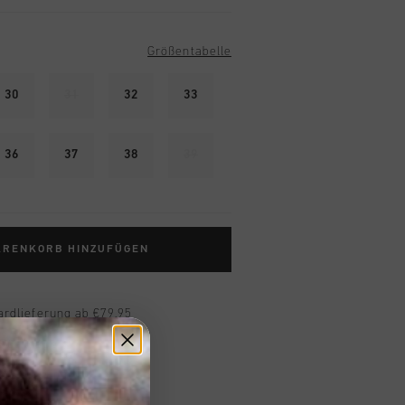
Größentabelle
30
31
32
33
36
37
38
39
ARENKORB HINZUFÜGEN
ardlieferung ab €79,95
 Rückgabe
e Lieferung