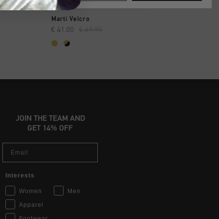
INKAUFEN
SCHNELL EINKAUFEN
SCHNELL EIN
Marti Velcro
Fuerza - Jc
€ 41,00
€ 69,95
€ 79,95
JOIN THE TEAM AND
GET 14% OFF
Email
Interests
Women
Men
Apparel
Footwear