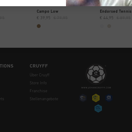
 EINKAUFEN
SCHNELL EINKAUFEN
SCHNELL E
Campo Low
Endorsed Tennis
,95
€ 39,95
€ 79,95
€ 44,95
€ 89,95
TIONS
CRUYFF
Über Cruyff
Store Info
Franchise
rts
Stellenangebote