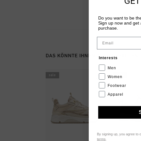
GET
Do you want to be the
Sign up now and get a
purchase.
Email
DAS KÖNNTE IHNEN AUCH GEFALLEN
Interests
Men
sale
sale
Women
Footwear
Apparel
By signing up, you agree to 
terms
.