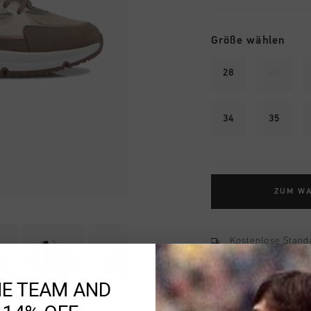
Größe wählen
28
29
34
35
ZUM W
Kostenlose Stand
14 Tage einfache
HE TEAM AND
Weltweite schnell