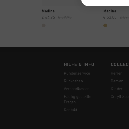
SCHNELL EINKAUFEN
SCHNELL
Madina
Madina
€ 44,95
€ 89,95
€ 53,00
€ 89
HILFE & INFO
COLLEC
Kundenservice
Herren
Rückgaben
Damen
Versandkosten
Kinder
Häufig gestellte
Cruyff Spo
Fragen
Kontakt