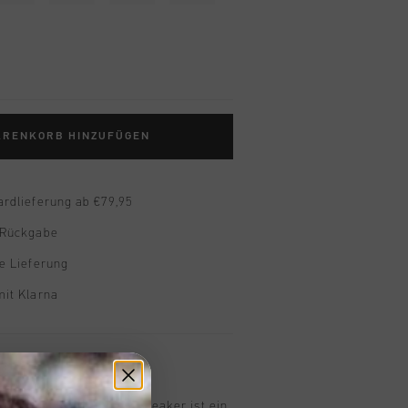
ARENKORB HINZUFÜGEN
ardlieferung ab €79,95
 Rückgabe
e Lieferung
mit Klarna
n
uyff Chido Jr. Jungen-Sneaker ist ein