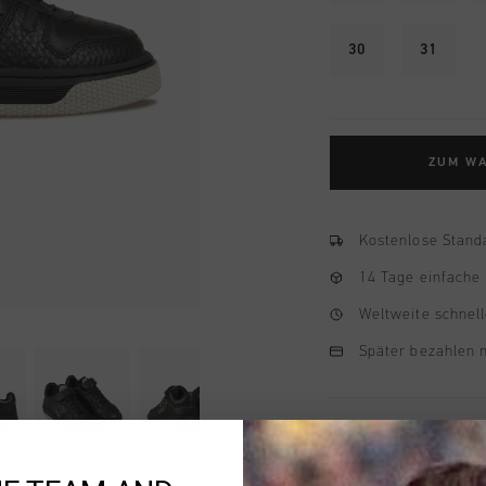
30
31
ZUM W
Kostenlose Stand
14 Tage einfache
Weltweite schnell
Später bezahlen 
Produktinformatio
Der braun-schwarze Cr