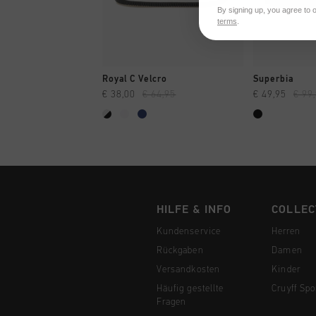
By signing up, you agree to 
terms
.
SCHNELL EINKAUFEN
SCHNELL
Royal C Velcro
Superbia
€ 38,00
€ 64,95
€ 49,95
€ 99
HILFE & INFO
COLLEC
Kundenservice
Herren
Rückgaben
Damen
Versandkosten
Kinder
Häufig gestellte
Cruyff Spo
Fragen