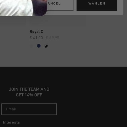
CANCEL
WÄHLEN
INKAUFEN
SCHNELL EINKAUFEN
SCHNELL EIN
Royal C
Raval Velcro
€ 41,00
€ 69,95
€ 44,00
€ 74,95
JOIN THE TEAM AND
GET 14% OFF
Email
Interests