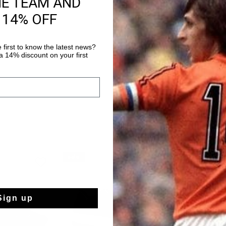
HE TEAM AND
moderner Tennisschuh 
 14% OFF
hochwertigem Wildlede
herausnehmbare, gepo
Mehr Informationen
Tragekomfort. Massge
 first to know the latest news?
Schuh einen edlen To
 14% discount on your first
und eine RB-Cupsohl
abrunden. Elastische 
sorgen fur einen siche
sale
sale
Sign up