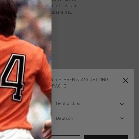
mit dezenten Retro-Linien. Er ist aus
r gefertigt und verfugt uber eine
lsterte Innensohle fur ganztagigen
fertigte Schnursenkel verleihen dem
uch, wahrend goldfarbene Logodetails
e mit Spoiler den Premium-Look
Schnursenkel und ein Klettverschluss
ren Sitz.
WÄHLEN SIE IHREN STANDORT UND
IHRE SPRACHE
sale
sale
Deutschland
Deutsch