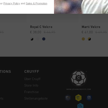
our
Privacy Policy
and
Sales & Promotion
 EINKAUFEN
SCHNELL EINKAUFEN
SCHNELL E
Royal C Velcro
Marti Velcro
,95
€ 38,00
€ 64,95
€ 41,00
€ 69,95
TIONS
CRUYFF
Über Cruyff
Store Info
Franchise
rts
Stellenangebote