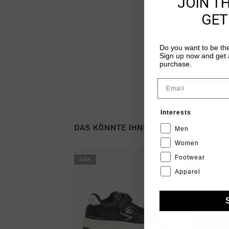
JOIN T
GET
Do you want to be the
Sign up now and get a
purchase.
Email
Interests
DAS KÖNNTE IHNEN AUCH GEFALLEN
Men
Women
Footwear
sale
sale
Apparel