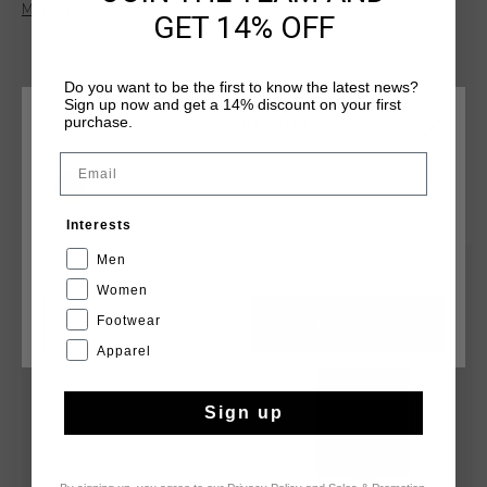
Mehr Informationen
GET 14% OFF
Do you want to be the first to know the latest news?
Sign up now and get a 14% discount on your first
purchase.
WÄHLEN SIE IHREN STANDORT UND IHRE SPRACHE
Email
Deutschland
DAS KÖNNTE IHNEN AUCH GEFALLEN
Interests
Deutsch
Men
sale
sale
Women
Footwear
CANCEL
WÄHLEN
Apparel
Sign up