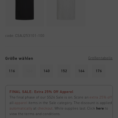
code:
CSAJ253101-100
Größe wählen
Größentabelle
116
128
140
152
164
176
FINAL SALE: Extra 25% Off Apperel
The final phase of our SS26 Sale is on. Score an
extra 25% off
all
apparel
items in the Sale category. The discount is applied
automatically
at
checkout
. While supplies last. Click
here
to
view the terms and conditions.