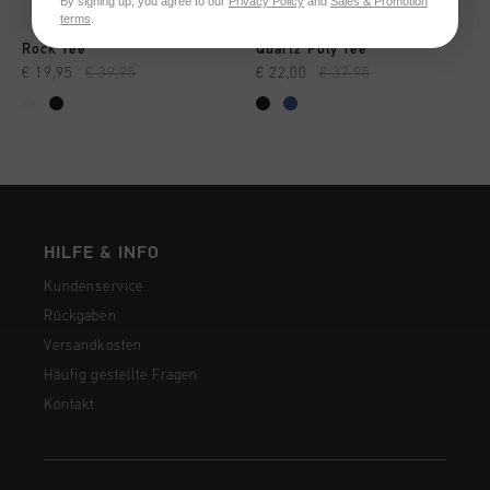
By signing up, you agree to our
Privacy Policy
and
Sales & Promotion
terms
.
Rock Tee
Quartz Poly Tee
€ 19,95
€ 39,95
€ 22,00
€ 37,95
HILFE & INFO
Kundenservice
Rückgaben
Versandkosten
Häufig gestellte Fragen
Kontakt