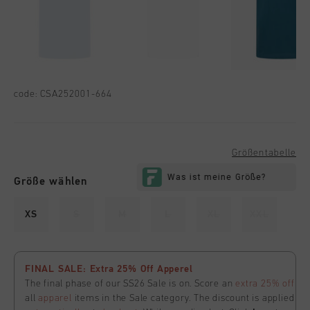
code:
CSA252001-664
Größentabelle
Größe wählen
XS
S
M
L
XL
XXL
FINAL SALE: Extra 25% Off Apperel
The final phase of our SS26 Sale is on. Score an
extra 25% off
all
apparel
items in the Sale category. The discount is applied