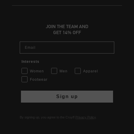
JOIN THE TEAM AND
GET 14% OFF
Email
Interests
Women
Men
Apparel
Footwear
Sign up
By signing up, you agree to the Cruyff
Privacy Policy
.