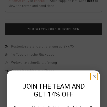
automatically
at
checkout
. While supplies last. Click
here
to
view the terms and conditions.
ZUM WARENKORB HINZUFÜGEN
Kostenlose Standardlieferung ab €79,95
14 Tage einfache Rückgabe
Weltweite schnelle Lieferung
Später bezahlen mit Klarna
JOIN THE TEAM AND
GET 14% OFF