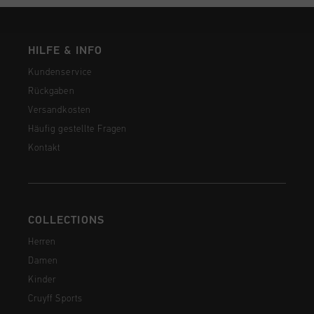
HILFE & INFO
Kundenservice
Rückgaben
Versandkosten
Häufig gestellte Fragen
Kontakt
COLLECTIONS
Herren
Damen
Kinder
Cruyff Sports