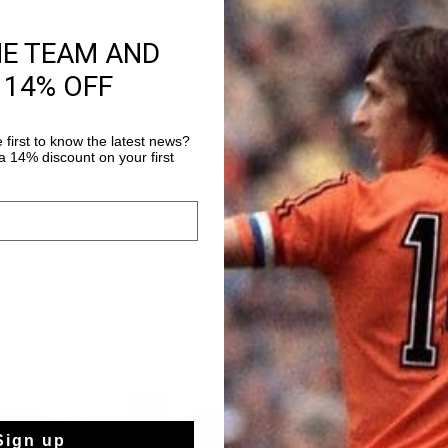
HE TEAM AND
Kostenlose Stand
 14% OFF
14 Tage einfache
Weltweite schnell
 first to know the latest news?
 14% discount on your first
Später bezahlen 
sale
sale
Sign up