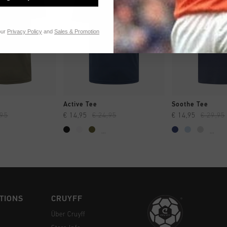
our
Privacy Policy
and
Sales & Promotion
 EINKAUFEN
SCHNELL EINKAUFEN
SCHNELL E
Active Tee
Soothe Tee
,95
€ 14,95
€ 24,95
€ 14,95
€ 29,95
...
...
TIONS
CRUYFF
Über Cruyff