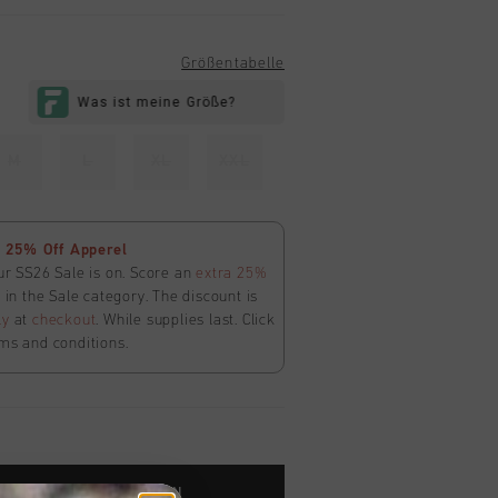
Größentabelle
M
L
XL
XXL
 25% Off Apperel
ur SS26 Sale is on. Score an
extra 25%
in the Sale category. The discount is
ly
at
checkout
. While supplies last. Click
ms and conditions.
ARENKORB HINZUFÜGEN