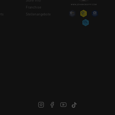
Store Info
Franchise
rts
Stellenangebote