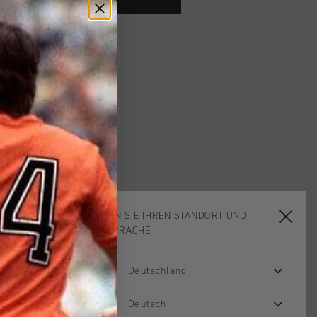
ardlieferung ab €79,95
 Rückgabe
e Lieferung
mit Klarna
WÄHLEN SIE IHREN STANDORT UND
IHRE SPRACHE
Deutschland
sale
sale
Deutsch