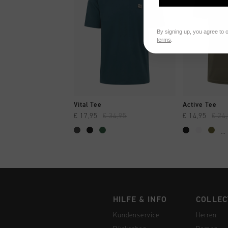
By signing up, you agree to 
terms
.
SCHNELL EINKAUFEN
SCHNELL
Vital Tee
Active Tee
€ 17,95
€ 34,95
€ 14,95
€ 24
...
HILFE & INFO
COLLEC
Kundenservice
Herren