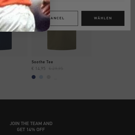
CANCEL
WÄHLEN
INKAUFEN
SCHNELL EINKAUFEN
SCHNELL EIN
Soothe Tee
Vital Tee
€ 14,95
€ 29,95
€ 17,95
€ 34,95
...
JOIN THE TEAM AND
GET 14% OFF