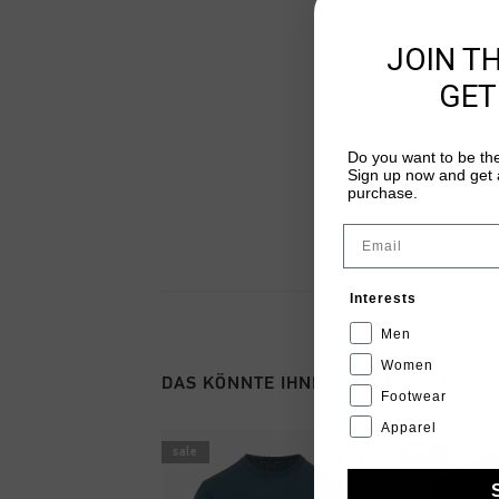
JOIN T
GET
Do you want to be the
Sign up now and get a
purchase.
Email
Interests
Men
Women
DAS KÖNNTE IHNEN AUCH GEFALLEN
Footwear
Apparel
sale
sale