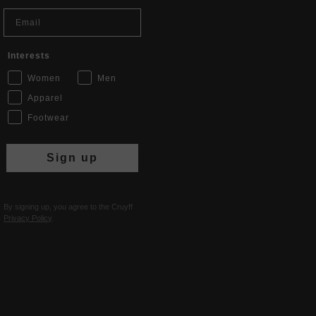
Email
Interests
Women
Men
Apparel
Footwear
Sign up
By signing up, you agree to the Cruyff
Privacy Policy
.