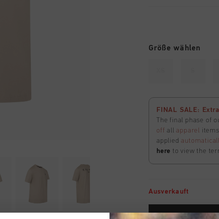
Größe wählen
XS
S
FINAL SALE: Extra
The final phase of o
off
all
apparel
items 
applied
automatical
here
to view the ter
Ausverkauft
ZUM W