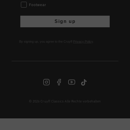
Footwear
Sign up
By signing up, you agree to the Cruyff
Privacy Policy
.
© 2026 Cruyff Classics Alle Rechte vorbehalten
DE | € EUR
Anmelden