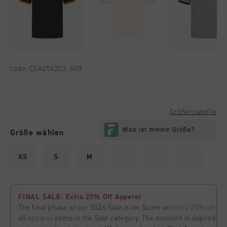
code:
CSA254202-600
Größentabelle
Größe wählen
XS
S
M
L
XL
XXL
FINAL SALE: Extra 25% Off Apperel
The final phase of our SS26 Sale is on. Score an
extra 25% off
all
apparel
items in the Sale category. The discount is applied