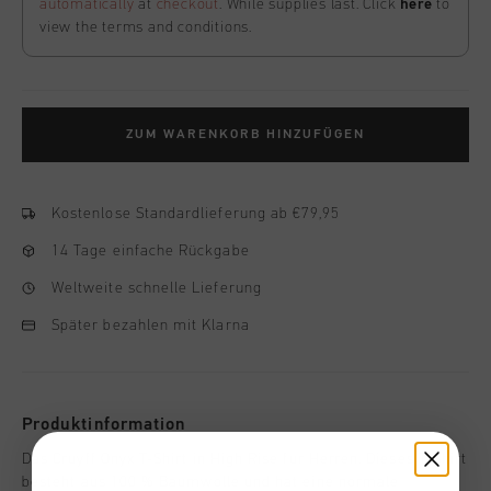
automatically
at
checkout
. While supplies last. Click
here
to
view the terms and conditions.
ZUM WARENKORB HINZUFÜGEN
Kostenlose Standardlieferung ab €79,95
14 Tage einfache Rückgabe
Weltweite schnelle Lieferung
Später bezahlen mit Klarna
Produktinformation
Das Cruyff Onyx T-Shirt in High Rise fur Herren. Dieses T-Shirt
besteht aus 100 % Baumwolle und hat eine normale