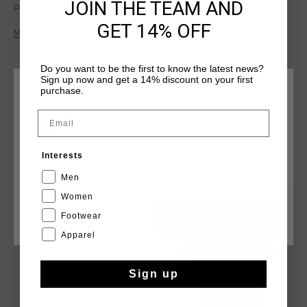
JOIN THE TEAM AND
Passform. Es traegt das Cruyff Sports-Logo auf der linken
Brust und die ikonische Nummer 14 auf dem Rucken. Die
GET 14% OFF
Mehr Informationen
normale Passform sorgt fur Komfort sowohl bei sportlichen
als auch bei legeren Anlaessen.
Do you want to be the first to know the latest news?
Sign up now and get a 14% discount on your first
purchase.
WÄHLEN SIE IHREN STANDORT UND IHRE SPRACHE
Email
Deutschland
DAS KÖNNTE IHNEN AUCH GEFALLEN
Interests
Deutsch
Men
sale
sale
Women
Footwear
CANCEL
WÄHLEN
Apparel
Sign up