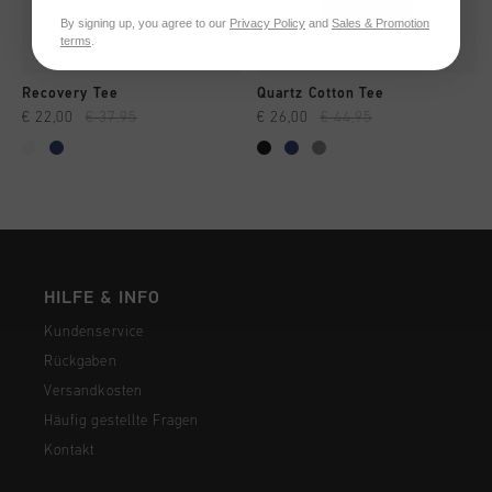
By signing up, you agree to our
Privacy Policy
and
Sales & Promotion
terms
.
Recovery Tee
Quartz Cotton Tee
€ 22,00
€ 37,95
€ 26,00
€ 44,95
HILFE & INFO
Kundenservice
Rückgaben
Versandkosten
Häufig gestellte Fragen
Kontakt