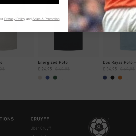
our
Privacy Policy
and
Sales & Promotion
 EINKAUFEN
SCHNELL EINKAUFEN
SCHNELL E
lo
Energized Polo
Dos Rayas Polo 
,95
€ 24,95
€ 49,95
€ 34,95
€ 69,95
...
...
TIONS
CRUYFF
Über Cruyff