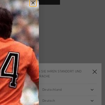
ardlieferung ab €79,95
 Rückgabe
e Lieferung
mit Klarna
WÄHLEN SIE IHREN STANDORT UND
IHRE SPRACHE
Deutschland
sale
sale
Deutsch