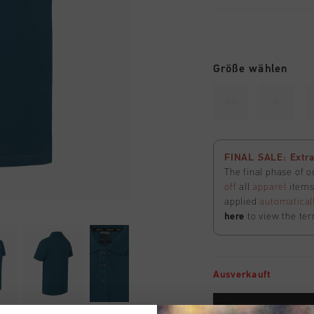
Größe wählen
XS
S
FINAL SALE: Extra
The final phase of o
off
all
apparel
items 
applied
automatical
here
to view the ter
Ausverkauft
ZUM W