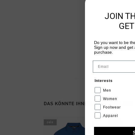
JOIN T
GET
Do you want to be the
Sign up now and get a
purchase.
Email
Interests
Men
Women
DAS KÖNNTE IHNEN AUCH GEFALLEN
Footwear
Apparel
sale
sale