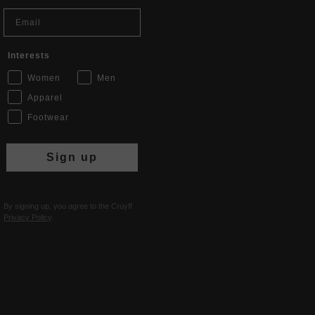
Email
Interests
Women
Men
Apparel
Footwear
Sign up
By signing up, you agree to the Cruyff
Privacy Policy
.