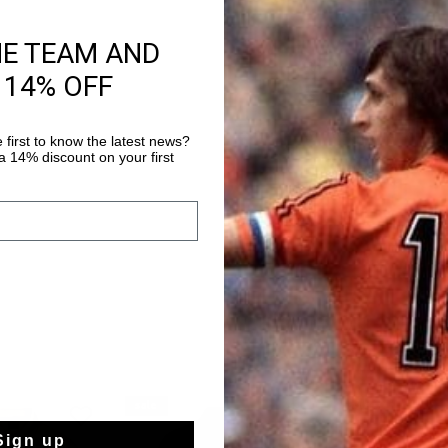
HE TEAM AND
Kostenlose Stand
 14% OFF
14 Tage einfache
Weltweite schnell
 first to know the latest news?
 14% discount on your first
Später bezahlen 
sale
sale
Sign up