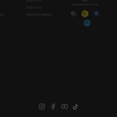
Store Info
Franchise
rts
Stellenangebote