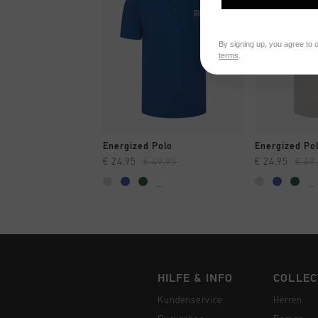
By signing up, you agree to 
terms
.
SCHNELL EINKAUFEN
SCHNELL
Energized Polo
Energized Po
€ 24,95
€ 49,95
€ 24,95
€ 49
...
...
HILFE & INFO
COLLEC
Kundenservice
Herren