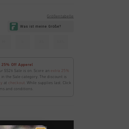
Größentabelle
M
L
XL
XXL
 25% Off Apperel
ur SS26 Sale is on. Score an
extra 25%
in the Sale category. The discount is
ly
at
checkout
. While supplies last. Click
ms and conditions.
ARENKORB HINZUFÜGEN