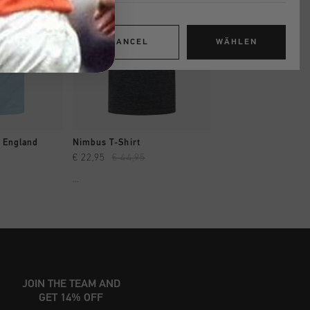
CANCEL
WÄHLEN
INKAUFEN
SCHNELL EINKAUFEN
SCHNELL EIN
- England
Nimbus T-Shirt
Advance SS T-Shirt
€ 22,95
€ 44,95
€ 22,95
€ 44,95
...
...
JOIN THE TEAM AND
GET 14% OFF