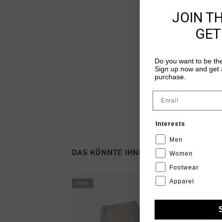
JOIN T
GET
Do you want to be the
Sign up now and get a
purchase.
Email
Interests
Men
DAS KÖNNTE IHNEN AUCH GEFALLEN
Women
Footwear
Apparel
sale
sale