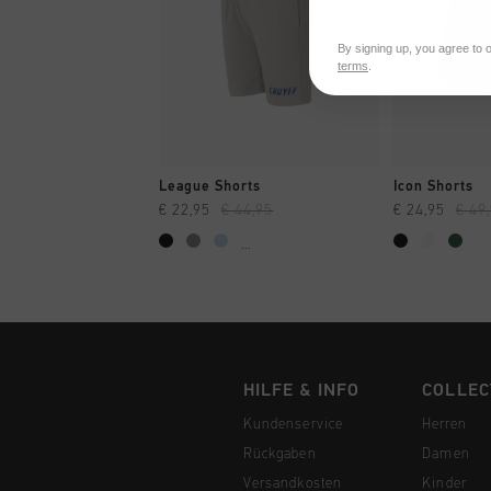
By signing up, you agree to 
terms
.
SCHNELL EINKAUFEN
SCHNELL
League Shorts
Icon Shorts
€ 22,95
€ 44,95
€ 24,95
€ 49
...
HILFE & INFO
COLLEC
Kundenservice
Herren
Rückgaben
Damen
Versandkosten
Kinder