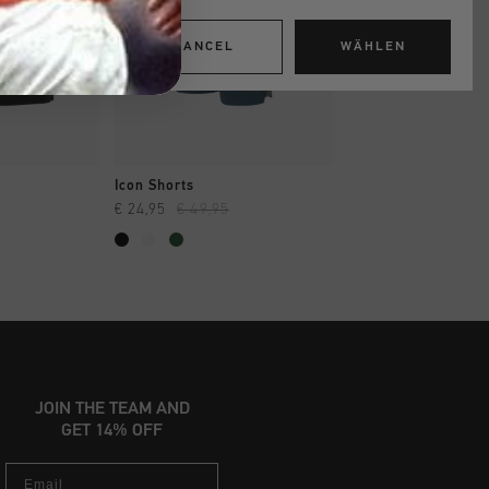
CANCEL
WÄHLEN
INKAUFEN
SCHNELL EINKAUFEN
SCHNELL EIN
Icon Shorts
Creditos Short
€ 24,95
€ 49,95
€ 29,95
€ 59,95
...
JOIN THE TEAM AND
GET 14% OFF
Email