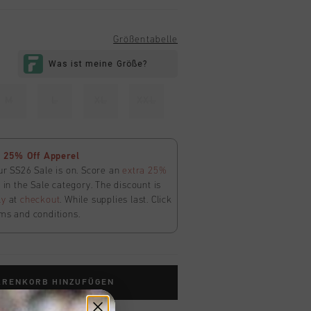
Größentabelle
M
L
XL
XXL
 25% Off Apperel
ur SS26 Sale is on. Score an
extra 25%
in the Sale category. The discount is
ly
at
checkout
. While supplies last. Click
ms and conditions.
ARENKORB HINZUFÜGEN