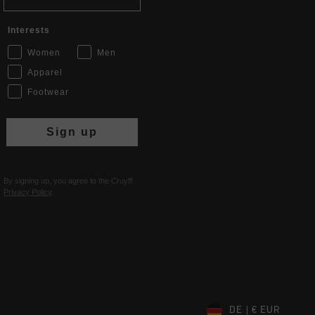
Interests
Women
Men
Apparel
Footwear
Sign up
By signing up, you agree to the Cruyff
Privacy Policy
.
DE | € EUR