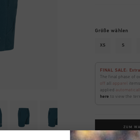
Größe wählen
XS
S
FINAL SALE: Extra
The final phase of o
off
all
apparel
items 
applied
automatical
here
to view the ter
ZUM W