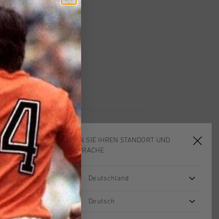
ardlieferung ab €79,95
 Rückgabe
e Lieferung
mit Klarna
WÄHLEN SIE IHREN STANDORT UND
IHRE SPRACHE
Deutschland
sale
sale
Deutsch