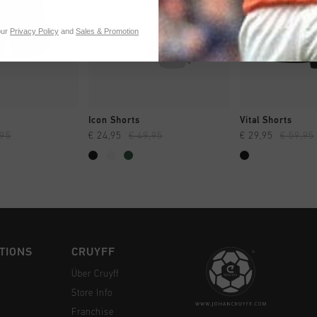
our
Privacy Policy
and
Sales & Promotion
 EINKAUFEN
SCHNELL EINKAUFEN
SCHNELL E
Icon Shorts
Vital Shorts
,95
€ 24,95
€ 49,95
€ 29,95
€ 59,95
TIONS
CRUYFF
Über Cruyff
Store Info
Franchise