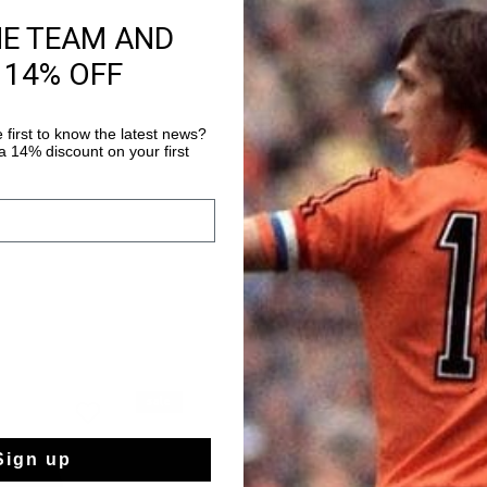
HE TEAM AND
Kostenlose Stand
 14% OFF
14 Tage einfache
Weltweite schnell
 first to know the latest news?
Später bezahlen 
 14% discount on your first
sale
sale
Sign up