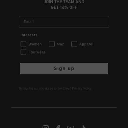
JOIN THE TEAM AND
GET 14% OFF
Email
Interests
Women
Men
Apparel
Footwear
Sign up
By signing up, you agree to the Cruyff
Privacy Policy
.