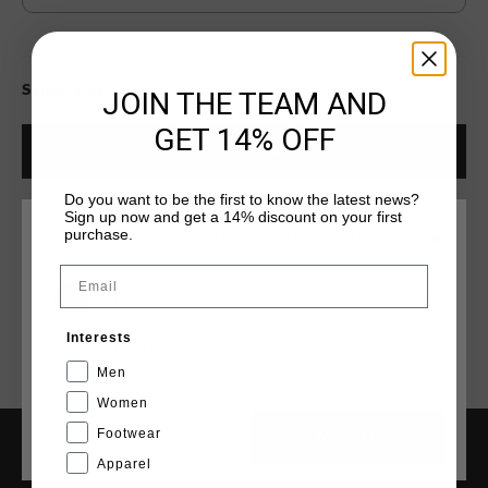
Select size for availability
JOIN THE TEAM AND
GET 14% OFF
ADD
0
TO CART
Do you want to be the first to know the latest news?
Sign up now and get a 14% discount on your first
Kostenlose Standardlieferung ab €79,95
purchase.
WÄHLEN SIE IHREN STANDORT UND IHRE SPRACHE
14 Tage einfache Rückgabe
Email
Deutschland
Weltweite schnelle Lieferung
Interests
Später bezahlen mit Klarna
Deutsch
Men
Women
Footwear
CANCEL
WÄHLEN
Apparel
HILFE & INFO