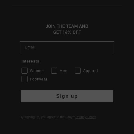
JOIN THE TEAM AND
GET 14% OFF
Email
Interests
Women
Men
Apparel
Footwear
Sign up
By signing up, you agree to the Cruyff
Privacy Policy
.