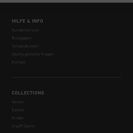
HILFE & INFO
Kundenservice
Rückgaben
Versandkosten
Häufig gestellte Fragen
Kontakt
COLLECTIONS
Herren
Damen
Kinder
Cruyff Sports