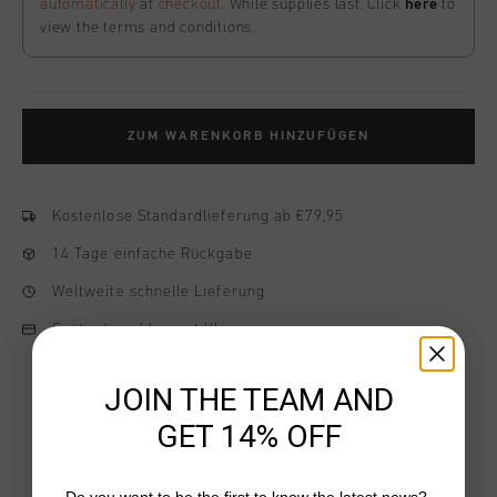
automatically
at
checkout
. While supplies last. Click
here
to
view the terms and conditions.
ZUM WARENKORB HINZUFÜGEN
Kostenlose Standardlieferung ab €79,95
14 Tage einfache Rückgabe
Weltweite schnelle Lieferung
Später bezahlen mit Klarna
JOIN THE TEAM AND
GET 14% OFF