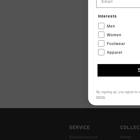
Interests
Men
Women
Footwear
Apparel
By signing up, you agree to 
terms
.
SERVICE
COLLEC
Klantenservice
Heren