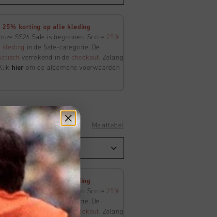
25% korting op alle kleding
 onze SS26 Sale is begonnen. Score
25%
e
kleding
in de Sale-categorie. De
atisch
verrekend in de
checkout
. Zolang
Klik
hier
om de algemene voorwaarden
Maattabel
25% korting op alle kleding
 onze SS26 Sale is begonnen. Score
25%
e
kleding
in de Sale-categorie. De
atisch
verrekend in de
checkout
. Zolang