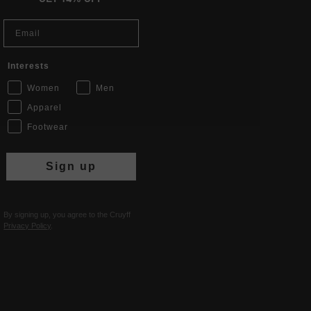
Email
Interests
Women
Men
Apparel
Footwear
Sign up
By signing up, you agree to the Cruyff
Privacy Policy
.