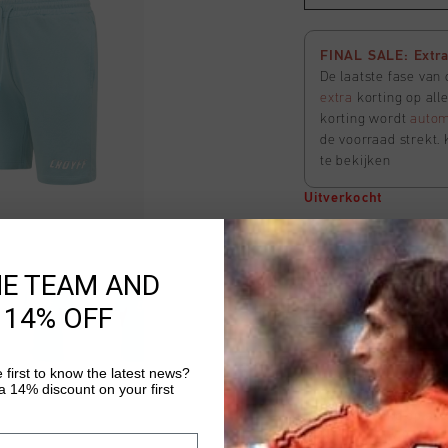
FINAL SALE: Extra 
De laatste fase van
extra
korting op all
korting wordt
autom
de voorraad strekt. 
te bekijken
Uitverkocht
League Shorts
HE TEAM AND
Selecteer size
 14% OFF
 first to know the latest news?
FINAL SALE: Extra 
 14% discount on your first
De laatste fase van
extra
korting op all
korting wordt
autom