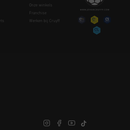
Onze winkels
Franchise
rts
Werken bij Cruyff