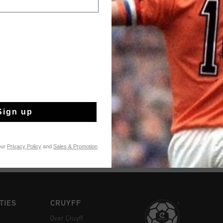
de voorraad strekt. 
te bekijken
VOEG
0
Gratis verzending
Sign up
14 dagen eenvoud
Achteraf betalen
our
Privacy Policy
and
Sales & Promotion
TIES
CRUYFF
Over Cruyff