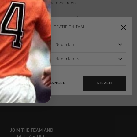
Klik
hier
om de algemene voorwaarden
KIES JE LOCATIE EN TAAL
TOE AAN WINKELWAGEN
Nederland
Nederlands
 vanaf €79,95
ig retourneren
CANCEL
KIEZEN
 met Klarna
JOIN THE TEAM AND
GET 14% OFF