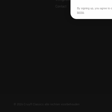
Contact
By signing up, you agree to 
terms
.
© 2026 Cruyff Classics alle rechten voorbehouden