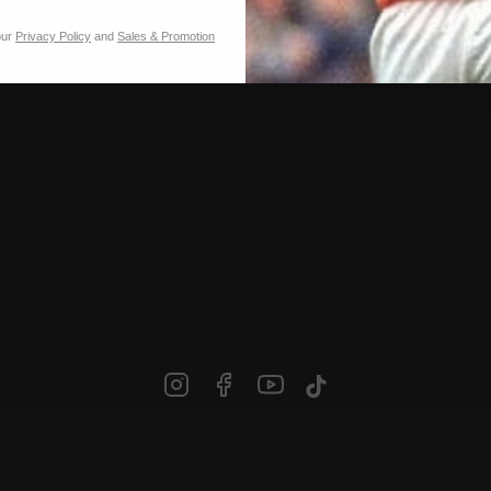
our
Privacy Policy
and
Sales & Promotion