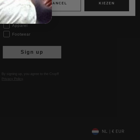
CANCEL
KIEZEN
Interests
Women
Men
Apparel
Footwear
Sign up
By signing up, you agree to the Cruyff
Privacy Policy
.
NL | € EUR