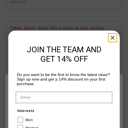
bekijken
FINAL SALE: Extra 25% korting op alle kleding
De laatste fase van onze SS26 Sale is begonnen. Score
25%
extra
korting op alle
kleding
in de Sale-categorie. De
korting wordt
automatisch
verrekend in de
checkout
.
JOIN THE TEAM AND
Zolang de voorraad strekt. Klik
hier
om de algemene
GET 14% OFF
voorwaarden te bekijken
Do you want to be the first to know the latest news?
Selecter mat voor beschikbaarheid
Sign up now and get a 14% discount on your first
purchase.
KIES JE LOCATIE EN TAAL
Email
VOEG
0
TOE AAN WINKELWAGEN
Nederland
Interests
Gratis verzending vanaf €79,95
Nederlands
Men
14 dagen eenvoudig retourneren
Women