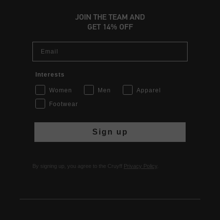
JOIN THE TEAM AND
GET 14% OFF
Email
Interests
Women
Men
Apparel
Footwear
Sign up
By signing up, you agree to the Cruyff
Privacy Policy
.