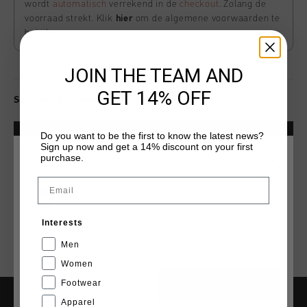
wordt
automatisch
verrekend in de
checkout
. Zolang de
voorraad strekt. Klik
hier
om de algemene voorwaarden te
bekijken
JOIN THE TEAM AND
GET 14% OFF
Selecter mat voor beschikbaarheid
Do you want to be the first to know the latest news?
VOEG
0
TOE AAN WINKELWAGEN
Sign up now and get a 14% discount on your first
purchase.
KIES JE LOCATIE EN TAAL
Email
Gratis verzending vanaf €79,95
Nederland
14 dagen eenvoudig retourneren
Interests
Nederlands
Achteraf betalen met Klarna
Men
Women
Footwear
CANCEL
KIEZEN
Apparel