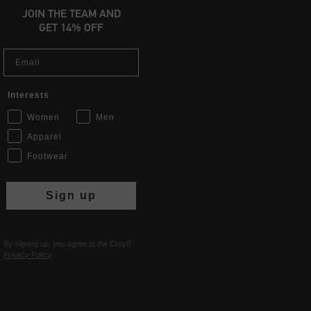
JOIN THE TEAM AND
GET 14% OFF
Email
Interests
Women
Men
Apparel
Footwear
Sign up
By signing up, you agree to the Cruyff
Privacy Policy
.