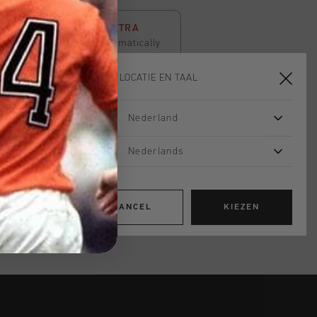
P TO 50% OFF + 20% EXTRA
t
20% extra discount
automatically
kout. Score your favourite items
KIES JE LOCATIE EN TAAL
Nederland
TOE AAN WINKELWAGEN
Nederlands
 vanaf €79,95
ig retourneren
CANCEL
KIEZEN
 met Klarna