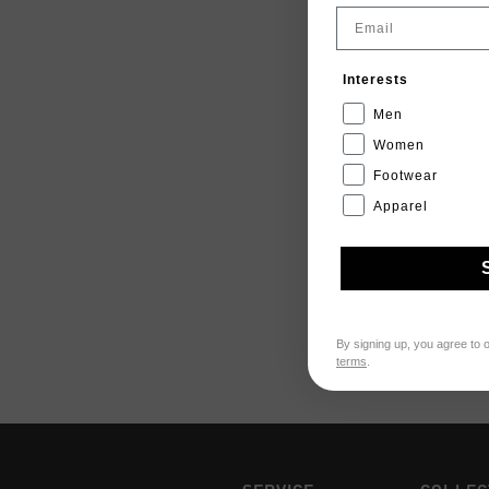
Email
Interests
Men
Women
Footwear
Apparel
By signing up, you agree to 
terms
.