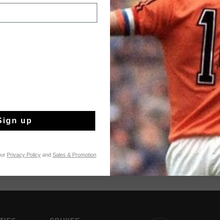
BLACK FRIDAY: U
Buy 3
items and ge
applied at the chec
while stocks last.
VOEG
0
Sign up
Gratis verzending
14 dagen eenvoud
our
Privacy Policy
and
Sales & Promotion
Achteraf betalen