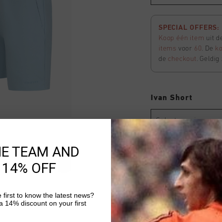
SPECIAL OFFERS: 
Koop één item
uit d
items
voor
60
. De
ko
de
checkout
. Geldig
Ivan Short
Selecteer size
HE TEAM AND
SPECIAL OFFERS: 
 14% OFF
Koop één item
uit d
items
voor
60
. De
ko
de
checkout
. Geldig
 first to know the latest news?
 14% discount on your first
Uitverkocht