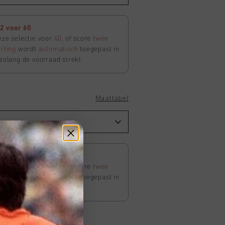
2 voor 60
eze selectie voor
40
, of score
twee
rting
wordt
automatisch
toegepast in
 zolang de voorraad strekt.
Maattabel
2 voor 60
eze selectie voor
40
, of score
twee
rting
wordt
automatisch
toegepast in
 zolang de voorraad strekt.