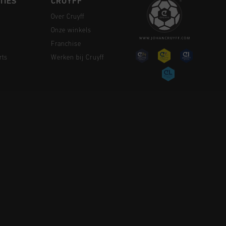
TIES
CRUYFF
Over Cruyff
Onze winkels
Franchise
rts
Werken bij Cruyff