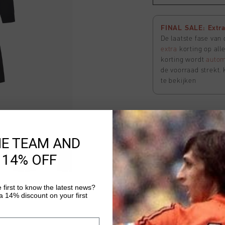
FINAL SALE: Extra 
De laatste fase van
extra
korting op all
korting wordt
autom
de voorraad strekt. 
te bekijken
Lavado Shorts
HE TEAM AND
Selecteer size
 14% OFF
FINAL SALE: Extra 
 first to know the latest news?
De laatste fase van
 14% discount on your first
extra
korting op all
korting wordt
autom
de voorraad strekt. 