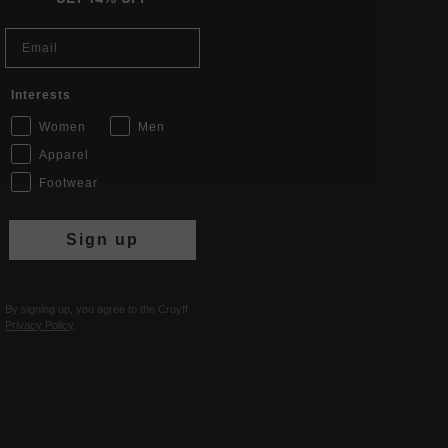
Email
Interests
Women
Men
Apparel
Footwear
Sign up
By signing up, you agree to the Cruyff
Privacy Policy
.