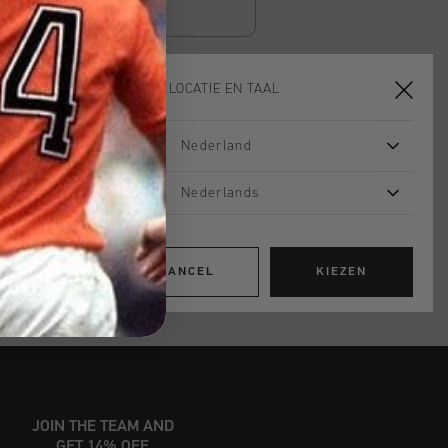
KIES JE LOCATIE EN TAAL
TOE AAN WINKELWAGEN
Nederland
Nederlands
 vanaf €79,95
ig retourneren
CANCEL
KIEZEN
 met Klarna
JOIN THE TEAM AND
GET 14% OFF