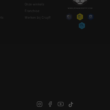
Onze winkels
Franchise
rts
Werken bij Cruyff