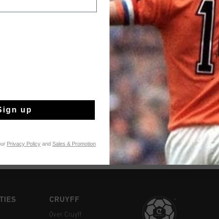
te bekijken
Uitverkocht
VOEG
0
Gratis verzending
Sign up
14 dagen eenvoud
Achteraf betalen
our
Privacy Policy
and
Sales & Promotion
TIES
CRUYFF
Over Cruyff