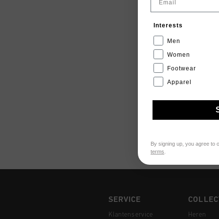
Interests
Men
Women
Footwear
Apparel
By signing up, you agree to 
terms
.
SERVICE
COLLEC
Klantenservice
Heren