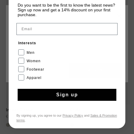
Do you want to be the first to know the latest news?
Sign up now and get a 14% discount on your first
purchase.
KIES JE LOCATIE EN TAAL
DIT VIND JE MISSCHIEN OOK LEUK
Email
Nederland
sale
sale
Interests
Nederlands
Men
Women
Footwear
CANCEL
KIEZEN
Apparel
Sign up
Indoor Classic
Chido
By signing up, you agree to our
Privacy Policy
and
Sales & Promotion
€ 49,95
€ 99,95
€ 44,95
€ 89,95
terms
.