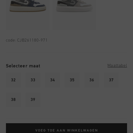
code:
CJB261180-971
Selecteer maat
Maattabel
32
33
34
35
36
37
38
39
VOEG TOE AAN WINKELWAGEN