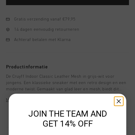
Gratis verzending vanaf €79,95
14 dagen eenvoudig retourneren
Achteraf betalen met Klarna
Productinformatie
De Cruyff Indoor Classic Leather Mesh in grijs-wit voor
jongens. Een klassieke sneaker met een retro design en een
moderne twist. Gemaakt van glad leer en mesh, biedt dit
model comfort en veelzijdigheid voor dagelijks gebruik.
Meer informatie
Afgewerkt met een lichtgewicht rubberen cupzool en Cruyff-
branding, waaronder een relieflogo op de tong en een geprint
JOIN THE TEAM AND
detail op de hiel.
GET 14% OFF