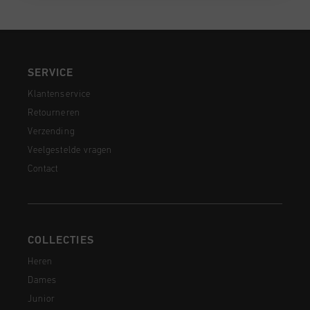
SERVICE
Klantenservice
Retourneren
Verzending
Veelgestelde vragen
Contact
COLLECTIES
Heren
Dames
Junior