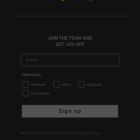
JOIN THE TEAM AND
GET 14% OFF
Email
Interests
Women
Men
Apparel
Footwear
Sign up
By signing up, you agree to the Cruyff
Privacy Policy
.