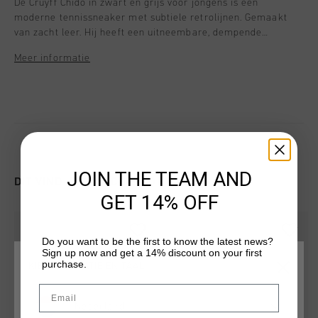
De Cruyff Chido in zwart en grijs voor jongens is een
moderne tennissneaker met subtiele retrolijnen. Gemaakt
van zacht leer. Hij heeft een uitneembare, dempende
binnenzool voor comfort de hele dag. Speciale veters zorgen
Meer informatie
voor een verfijnde finishing touch, terwijl goudkleurige
logodetails en een RB cupzool met spoiler de premium look
compleet maken.
JOIN THE TEAM AND
DIT VIND JE MISSCHIEN OOK LEUK
GET 14% OFF
Do you want to be the first to know the latest news?
Sign up now and get a 14% discount on your first
purchase.
KIES JE LOCATIE EN TAAL
Email
Nederland