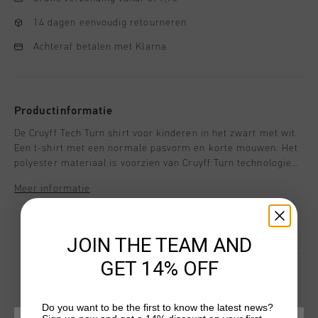
14 dagen eenvoudig retourneren
Achteraf betalen met Klarna
Productinformatie
De Cruyff Tech Turn shirt voor kinderen in het zwart met wit.
Een t-shirt met een normale pasvorm en korte mouwen. Het
polyester materiaal is voorzien van Cruyff Turn technologie
en is ademend, vochtafdrijvend, temperatuurregulerend en
Meer informatie
sneldrogend. Het zachte materiaal zorgt dat het shirt niet
langs de huid schuurt tijdens inspanning. Verrijkt met twee
contrasterende zijpanelen en een silicone C-Lion logo op de
borst en rug.
JOIN THE TEAM AND
GET 14% OFF
Do you want to be the first to know the latest news?
DIT VIND JE MISSCHIEN OOK LEUK