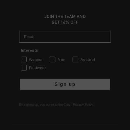
JOIN THE TEAM AND
GET 14% OFF
Email
Interests
Women
Men
Apparel
Footwear
Sign up
By signing up, you agree to the Cruyff
Privacy Policy
.