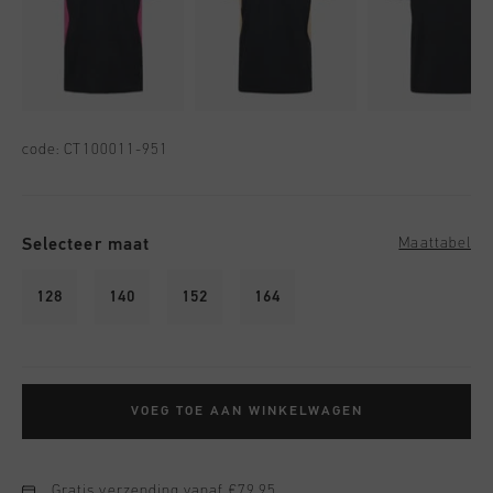
code:
CT100011-951
Selecteer maat
Maattabel
128
140
152
164
VOEG TOE AAN WINKELWAGEN
Gratis verzending vanaf €79,95