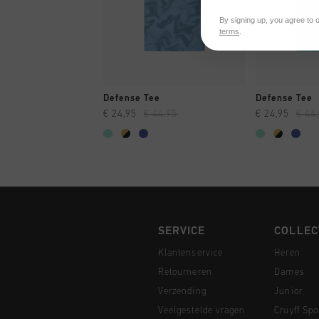
By signing up, you agree to 
terms
.
SNEL SHOPPEN
SNEL
Defense Tee
Defense Tee
€ 24,95
€ 44,95
€ 24,95
€ 44
SERVICE
COLLEC
Klantenservice
Heren
Retourneren
Dames
Verzending
Junior
Veelgestelde vragen
Cruyff Spo