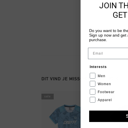
JOIN T
GET
Do you want to be the
Sign up now and get a
purchase.
Email
Interests
Men
DIT VIND JE MISSCHIEN OOK LEUK
Women
Footwear
sale
sale
Apparel