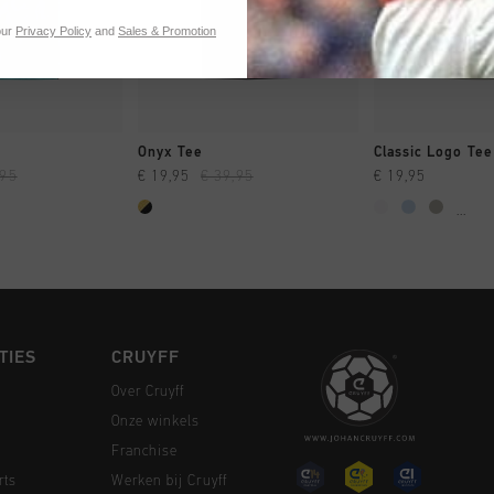
our
Privacy Policy
and
Sales & Promotion
 SHOPPEN
SNEL SHOPPEN
SNEL SH
Onyx Tee
Classic Logo Tee
,95
€ 19,95
€ 39,95
€ 19,95
...
TIES
CRUYFF
Over Cruyff
Onze winkels
Franchise
rts
Werken bij Cruyff