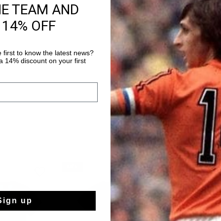
HE TEAM AND
De Cruyff Tech Turn s
 14% OFF
magenta. Een t-shirt
mouwen. Het polyester
Turn technologie en i
Meer informatie
 first to know the latest news?
temperatuurreguleren
 14% discount on your first
materiaal zorgt dat he
tijdens inspanning. V
zijpanelen en een sili
sale
2 for 40
Sign up