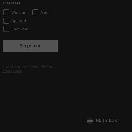
Interests
Women
Men
Apparel
Footwear
Sign up
By signing up, you agree to the Cruyff
Privacy Policy
.
NL | € EUR