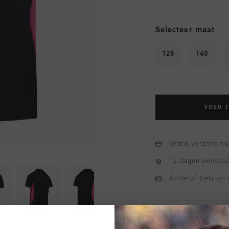
Selecteer maat
128
140
VOEG 
Gratis verzending
14 dagen eenvoud
Achteraf betalen
Productinformatie