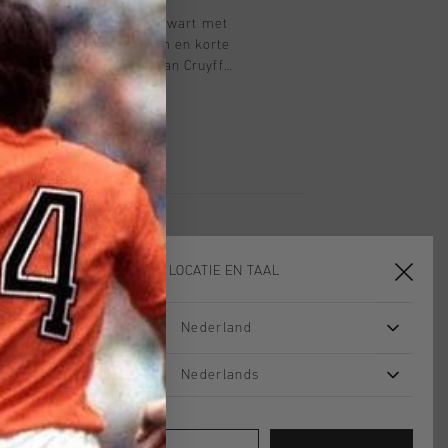
hirt voor kinderen in het zwart met
 met een normale pasvorm en korte
 materiaal is voorzien van Cruyff
s ademend, vochtafdrijvend,
d en sneldrogend. Het zachte
t shirt niet langs de huid schuurt
errijkt met twee contrasterende
cone C-Lion logo op de borst en rug.
KIES JE LOCATIE EN TAAL
Nederland
2 for 40
2 for 40
Nederlands