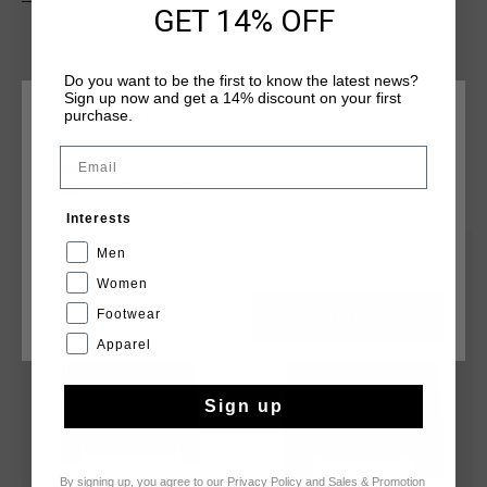
met stijl en comfort.
GET 14% OFF
Do you want to be the first to know the latest news?
Sign up now and get a 14% discount on your first
purchase.
KIES JE LOCATIE EN TAAL
Email
Nederland
DIT VIND JE MISSCHIEN OOK LEUK
Interests
Nederlands
Men
sale
sale
Women
Footwear
CANCEL
KIEZEN
Apparel
Sign up
By signing up, you agree to our
Privacy Policy
and
Sales & Promotion