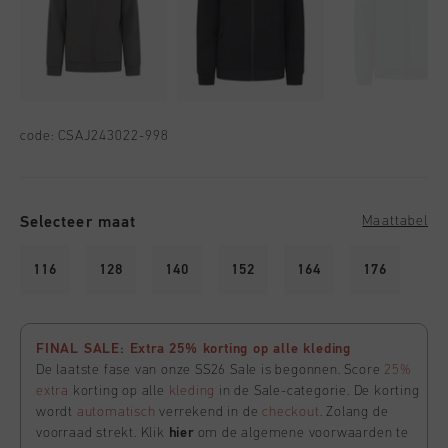
code:
CSAJ243022-998
Selecteer maat
Maattabel
116
128
140
152
164
176
FINAL SALE: Extra 25% korting op alle kleding
De laatste fase van onze SS26 Sale is begonnen. Score
25%
extra
korting op alle
kleding
in de Sale-categorie. De korting
wordt
automatisch
verrekend in de
checkout
. Zolang de
voorraad strekt. Klik
hier
om de algemene voorwaarden te