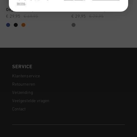
terms
.
Onyx Tracktop
Elite 2.0 Tracktop
€ 29,95
€ 69,95
€ 29,95
€ 79,95
SERVICE
Klantenservice
Retourneren
Verzending
Veelgestelde vragen
Contact