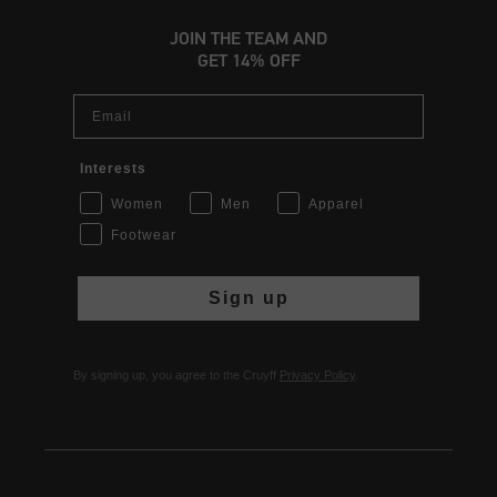
JOIN THE TEAM AND
GET 14% OFF
Email
Interests
Women
Men
Apparel
Footwear
Sign up
By signing up, you agree to the Cruyff
Privacy Policy
.