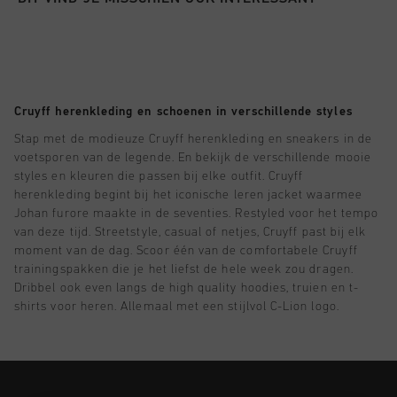
Football
Alle Accessoires
Sale
World Cup '74
Kleding
Accessoires
Headwear
American Years
Football
Alle Sale
Sale
Bags
World Cup 2026
Accessoires
Heren
Others
Cruyff herenkleding en schoenen in verschillende styles
Sale
World Cup '74
Dames
Stap met de modieuze Cruyff herenkleding en sneakers in de
voetsporen van de legende. En bekijk de verschillende mooie
City Pack
Sale
Junior
styles en kleuren die passen bij elke outfit. Cruyff
herenkleding begint bij het iconische leren jacket waarmee
Special Offers
Johan furore maakte in de seventies. Restyled voor het tempo
van deze tijd. Streetstyle, casual of netjes, Cruyff past bij elk
moment van de dag. Scoor één van de comfortabele Cruyff
trainingspakken die je het liefst de hele week zou dragen.
Dribbel ook even langs de high quality hoodies, truien en t-
shirts voor heren. Allemaal met een stijlvol C-Lion logo.