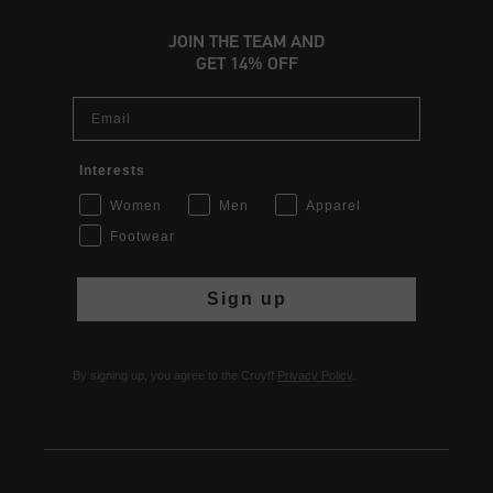
JOIN THE TEAM AND
GET 14% OFF
Email
Interests
Women
Men
Apparel
Footwear
Sign up
By signing up, you agree to the Cruyff
Privacy Policy
.