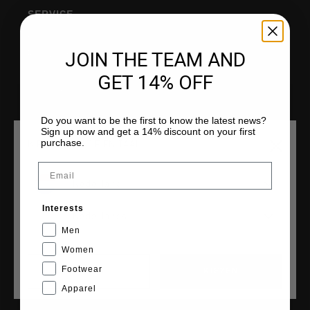
SERVICE
Klantenservice
JOIN THE TEAM AND
Retourneren
Verzending
GET 14% OFF
Veelgestelde vragen
Contact
Do you want to be the first to know the latest news?
Sign up now and get a 14% discount on your first
purchase.
KIES JE LOCATIE EN TAAL
Email
COLLECTIES
Nederland
Heren
Interests
Nederlands
Dames
Men
Junior
Women
Cruyff Sports
Footwear
CANCEL
KIEZEN
Apparel