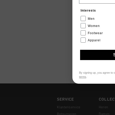
Interests
Men
Women
Footwear
Apparel
By signing up, you agree to 
terms
.
SERVICE
COLLEC
Klantenservice
Heren
Retourneren
Dames