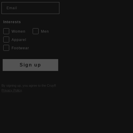
Email
Interests
Women
Men
Apparel
Footwear
Sign up
By signing up, you agree to the Cruyff
Privacy Policy
.