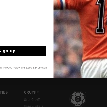
te bekijken
VOEG
0
Gratis verzending
Sign up
14 dagen eenvoud
Achteraf betalen
our
Privacy Policy
and
Sales & Promotion
TIES
CRUYFF
Over Cruyff
Onze winkels