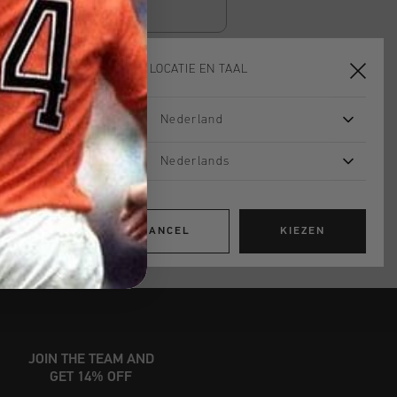
KIES JE LOCATIE EN TAAL
TOE AAN WINKELWAGEN
Nederland
Nederlands
 vanaf €79,95
ig retourneren
CANCEL
KIEZEN
 met Klarna
JOIN THE TEAM AND
GET 14% OFF