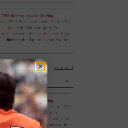
25% korting op alle kleding
 onze SS26 Sale is begonnen. Score
25%
e
kleding
in de Sale-categorie. De
atisch
verrekend in de
checkout
. Zolang
Klik
hier
om de algemene voorwaarden
Maattabel
25% korting op alle kleding
 onze SS26 Sale is begonnen. Score
25%
e
kleding
in de Sale-categorie. De
atisch
verrekend in de
checkout
. Zolang
Klik
hier
om de algemene voorwaarden