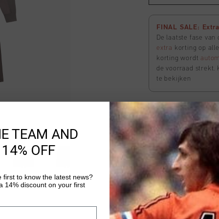
FINAL SALE: Extra 
De laatste fase van
extra
korting op all
korting wordt
autom
de voorraad strekt. 
te bekijken
Hydrox Shorts
HE TEAM AND
Selecteer size
 14% OFF
FINAL SALE: Extra 
 first to know the latest news?
De laatste fase van
 14% discount on your first
extra
korting op all
korting wordt
autom
de voorraad strekt. 