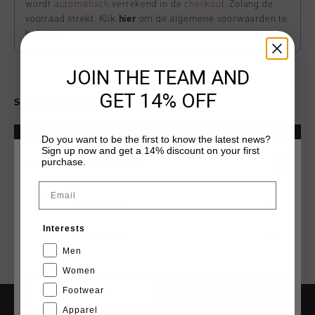
wordt
automatisch
verrekend in de
checkout
. Zolang de
voorraad strekt. Klik
hier
om de algemene voorwaarden te
bekijken
JOIN THE TEAM AND
GET 14% OFF
Selecter mat voor beschikbaarheid
Do you want to be the first to know the latest news?
VOEG
0
TOE AAN WINKELWAGEN
Sign up now and get a 14% discount on your first
purchase.
KIES JE LOCATIE EN TAAL
Email
Gratis verzending vanaf €79,95
Nederland
14 dagen eenvoudig retourneren
Interests
Nederlands
Achteraf betalen met Klarna
Men
Women
Footwear
CANCEL
KIEZEN
Apparel