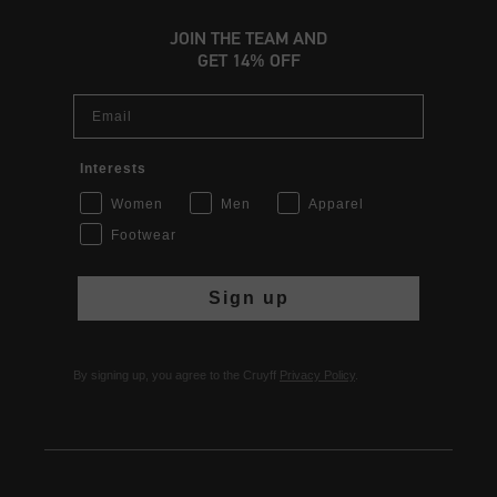
JOIN THE TEAM AND
GET 14% OFF
Email
Interests
Women
Men
Apparel
Footwear
Sign up
By signing up, you agree to the Cruyff
Privacy Policy
.