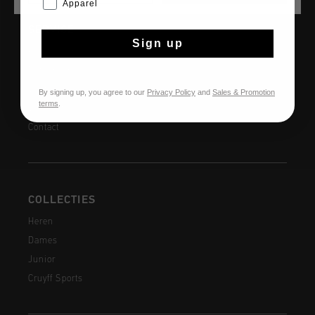
Apparel
SERVICE
Sign up
Klantenservice
Retourneren
Verzending
By signing up, you agree to our
Privacy Policy
and
Sales & Promotion
terms
.
Veelgestelde vragen
Contact
COLLECTIES
Heren
Dames
Junior
Cruyff Sports