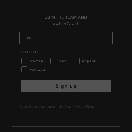
JOIN THE TEAM AND
GET 14% OFF
Email
Interests
Women
Men
Apparel
Footwear
Sign up
By signing up, you agree to the Cruyff
Privacy Policy
.