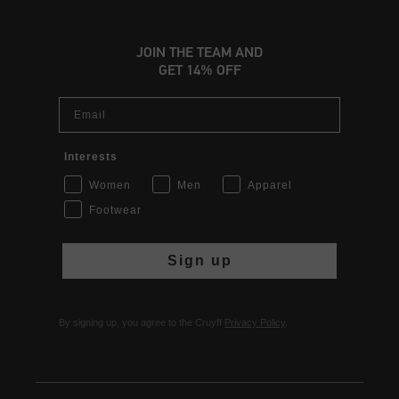
JOIN THE TEAM AND
GET 14% OFF
Email
Interests
Women
Men
Apparel
Footwear
Sign up
By signing up, you agree to the Cruyff
Privacy Policy
.