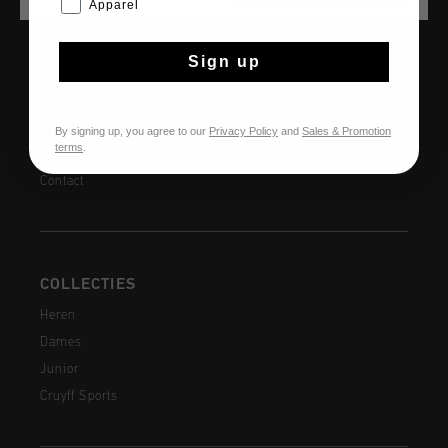
Apparel
SERVICE
Sign up
Klantenservice
Retourneren
Verzending
By signing up, you agree to our
Privacy Policy
and
Sales & Promotion
terms
.
Veelgestelde vragen
Contact
COLLECTIES
Heren
Dames
Junior
Cruyff Sports