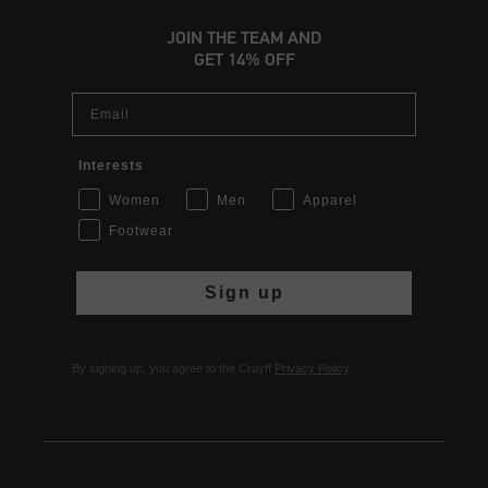
JOIN THE TEAM AND
GET 14% OFF
Email
Interests
Women
Men
Apparel
Footwear
Sign up
By signing up, you agree to the Cruyff
Privacy Policy
.