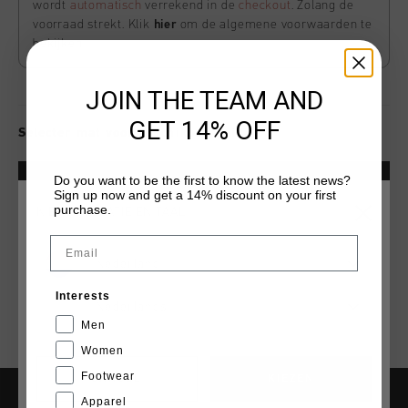
wordt
automatisch
verrekend in de
checkout
. Zolang de
voorraad strekt. Klik
hier
om de algemene voorwaarden te
bekijken
JOIN THE TEAM AND
GET 14% OFF
Selecter mat voor beschikbaarheid
Do you want to be the first to know the latest news?
VOEG
0
TOE AAN WINKELWAGEN
Sign up now and get a 14% discount on your first
purchase.
KIES JE LOCATIE EN TAAL
Email
Gratis verzending vanaf €79,95
Nederland
14 dagen eenvoudig retourneren
Interests
Nederlands
Achteraf betalen met Klarna
Men
Women
Footwear
CANCEL
KIEZEN
Apparel