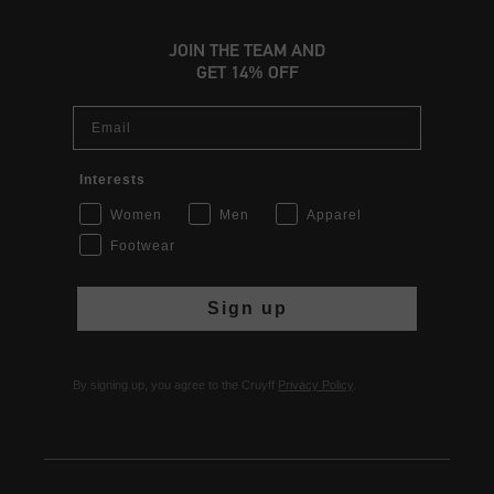
JOIN THE TEAM AND
GET 14% OFF
Email
Interests
Women
Men
Apparel
Footwear
Sign up
By signing up, you agree to the Cruyff
Privacy Policy
.