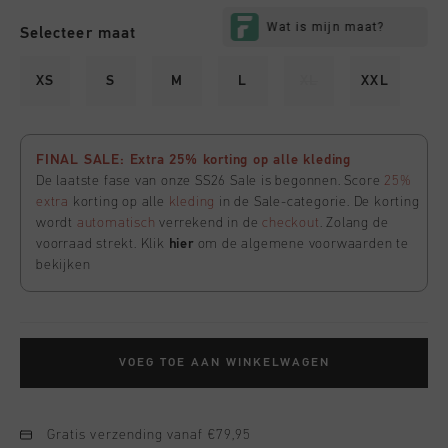
Selecteer maat
XS
S
M
L
XL
XXL
FINAL SALE: Extra 25% korting op alle kleding
De laatste fase van onze SS26 Sale is begonnen. Score
25%
extra
korting op alle
kleding
in de Sale-categorie. De korting
wordt
automatisch
verrekend in de
checkout
. Zolang de
voorraad strekt. Klik
hier
om de algemene voorwaarden te
bekijken
VOEG TOE AAN WINKELWAGEN
Gratis verzending vanaf €79,95