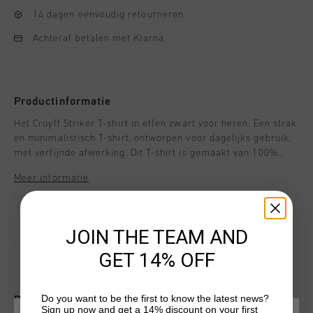
14 dagen eenvoudig retourneren
Achteraf betalen met Klarna
Productinformatie
Het Cruyff Striker T-shirt in effen zwart voor heren. Een strak
en minimalistisch T-shirt, ontworpen voor dagelijks gebruik,
met verfijnde afwerking. Dit T-shirt is gemaakt van 100%
polyester en heeft een merklogo in de nek en gebogen
Meer informatie
raglanmouwen voor comfort en flexibiliteit. Het Cruyff-logo is
aangebracht met een zwarte C-leeuw op de linkerborst en
een platte inktprint in het midden van de borst.
JOIN THE TEAM AND
GET 14% OFF
Do you want to be the first to know the latest news?
DIT VIND JE MISSCHIEN OOK LEUK
Sign up now and get a 14% discount on your first