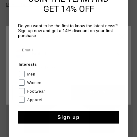
polyester en 5% elastaan en heeft een merklogo in de nek en
Meer informatie
GET 14% OFF
een schoudernaad voor extra draagcomfort. Het Cruyff-logo
is aangebracht met een zilverkleurige, reflecterende C-leeuw
op de linkerborst. Het T-shirt heeft een normale pasvorm.
Do you want to be the first to know the latest news?
Sign up now and get a 14% discount on your first
purchase.
KIES JE LOCATIE EN TAAL
Email
Nederland
DIT VIND JE MISSCHIEN OOK LEUK
Interests
Nederlands
Men
sale
sale
Women
Footwear
CANCEL
KIEZEN
Apparel
Sign up