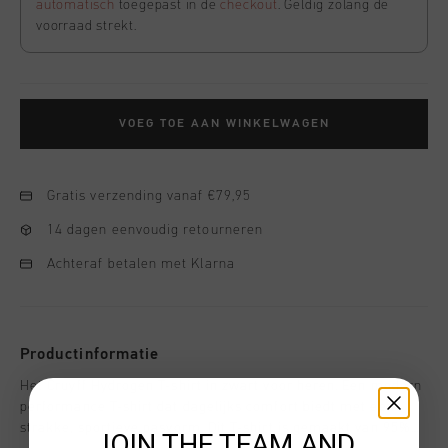
automatisch
toegepast in de
checkout
. Geldig zolang de
voorraad strekt.
VOEG TOE AAN WINKELWAGEN
Gratis verzending vanaf €79,95
14 dagen eenvoudig retourneren
Achteraf betalen met Klarna
Productinformatie
Het Cruyff Hydrogen T-shirt in zwart voor heren. Een modern
performance T-shirt dat dagelijks comfort biedt met een
strakke, sportieve pasvorm. Dit T-shirt is gemaakt van 95%
JOIN THE TEAM AND