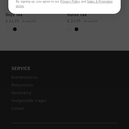
By signing up, you agree to our
Privacy Policy
and
Sales & Promotion
terms
.
Onyx Tee
Huron Tee
€ 24,95
€ 44,95
€ 24,95
€ 44,95
SERVICE
Klantenservice
Retourneren
Verzending
Veelgestelde vragen
Contact