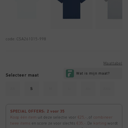
code:
CSA261015-998
Maattabel
Selecteer maat
XS
S
M
L
XL
XXL
SPECIAL OFFERS: 2 voor 35
Koop één item
uit deze selectie voor
€25,-
, of
combineer
twee items
en score ze voor slechts
€35,-
. De
korting
wordt