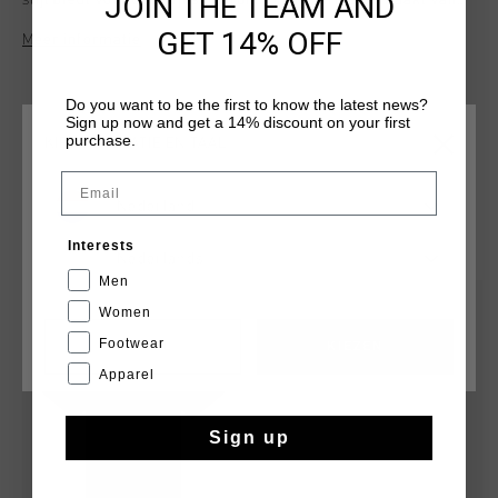
JOIN THE TEAM AND
stijl biedt voor dagelijks gebruik. Dit T-shirt is gemaakt van
88% polyamide en 12% elastaan en heeft details zoals
GET 14% OFF
Meer informatie
schouderplooien, een geprint neklabel en een gebogen snit.
Het Cruyff-logo is aangebracht op de linkerborst.
Do you want to be the first to know the latest news?
Sign up now and get a 14% discount on your first
purchase.
KIES JE LOCATIE EN TAAL
Email
Nederland
DIT VIND JE MISSCHIEN OOK LEUK
Interests
Nederlands
Men
sale
sale
Women
Footwear
CANCEL
KIEZEN
Apparel
Sign up