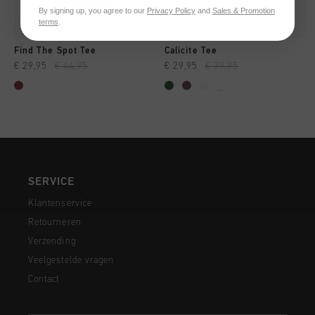
By signing up, you agree to our
Privacy Policy
and
Sales & Promotion
terms
.
Find The Spot Tee
Calicite Tee
€ 29,95
€ 44,95
€ 29,95
€ 39,95
...
SERVICE
Klantenservice
Retourneren
Verzending
Veelgestelde vragen
Contact