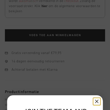
wordt
automatisch
verrekend in de
checkout
. Zolang de
voorraad strekt. Klik
hier
om de algemene voorwaarden te
bekijken
VOEG TOE AAN WINKELWAGEN
Gratis verzending vanaf €79,95
14 dagen eenvoudig retourneren
Achteraf betalen met Klarna
Productinformatie
Het Cruyff Colina T-shirt, uitgevoerd in zwart voor heren. Een
strak en technisch T-shirt dat flexibiliteit en een verfijnde