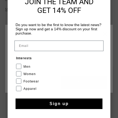
JOIN THE TEAM AND
een strakke en eigentijdse look. Dit T-shirt is gemaakt van
88% polyamide en 12% elastaan en heeft schouderplooien,
GET 14% OFF
Meer informatie
een bedrukt label in de nek en een gebogen snit. Het Cruyff-
logo is aangebracht op de linkerborst.
Do you want to be the first to know the latest news?
Sign up now and get a 14% discount on your first
purchase.
KIES JE LOCATIE EN TAAL
Email
Nederland
DIT VIND JE MISSCHIEN OOK LEUK
Interests
Nederlands
Men
2 for 60
sale
Women
Footwear
CANCEL
KIEZEN
Apparel
Sign up