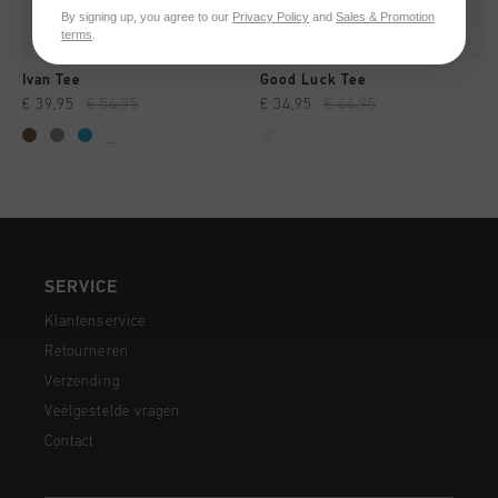
By signing up, you agree to our
Privacy Policy
and
Sales & Promotion
terms
.
Ivan Tee
Good Luck Tee
€ 39,95
€ 54,95
€ 34,95
€ 44,95
...
SERVICE
Klantenservice
Retourneren
Verzending
Veelgestelde vragen
Contact