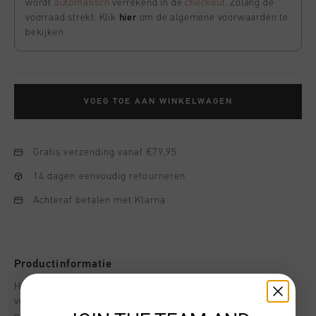
wordt
automatisch
verrekend in de
checkout
. Zolang de
voorraad strekt. Klik
hier
om de algemene voorwaarden te
bekijken
VOEG TOE AAN WINKELWAGEN
Gratis verzending vanaf €79,95
14 dagen eenvoudig retourneren
Achteraf betalen met Klarna
Productinformatie
Het Cruyff Colina T-shirt, uitgevoerd in wit voor heren. Een
verfijnd T-shirt ontworpen met hoogwaardige details voor