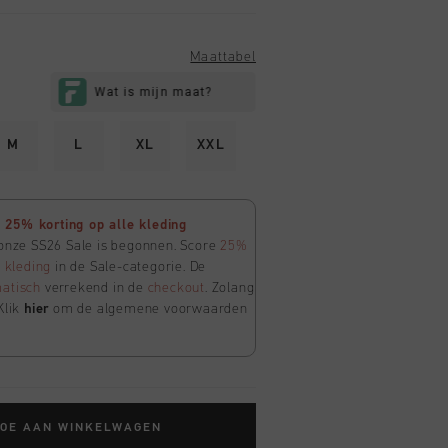
Maattabel
M
L
XL
XXL
25% korting op alle kleding
 onze SS26 Sale is begonnen. Score
25%
e
kleding
in de Sale-categorie. De
atisch
verrekend in de
checkout
. Zolang
Klik
hier
om de algemene voorwaarden
TOE AAN WINKELWAGEN