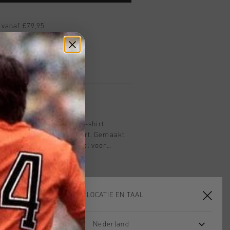
 vanaf €79,95
ig retourneren
 met Klarna
 in zwart voor heren. Dit T-shirt
stijl met dagelijks comfort. Gemaakt
eft een regular fit, ideaal voor
ijdig kledingstuk zoeken voor hun
rzien van het iconische Cruyff C-Lion-
st. Geschikt voor zowel casual
activiteiten. De regular fit biedt
KIES JE LOCATIE EN TAAL
t.
Nederland