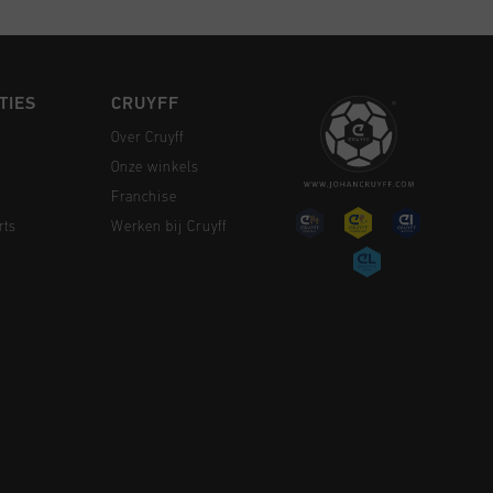
TIES
CRUYFF
Over Cruyff
Onze winkels
Franchise
rts
Werken bij Cruyff