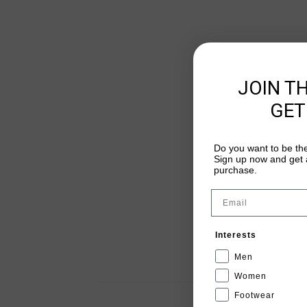
JOIN T
GET
Do you want to be the
Sign up now and get a
purchase.
Email
Interests
Men
Women
Footwear