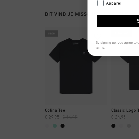
Apparel
DIT VIND JE MISSCHIEN OOK LEUK
sale
2 for 40
By signing up, you agree to 
terms
.
SNEL SHOPPEN
SNEL
Colina Tee
Classic Logo 
€ 29,95
€ 54,95
€ 24,95
...