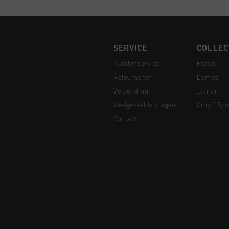
SERVICE
COLLEC
Klantenservice
Heren
Retourneren
Dames
Verzending
Junior
Veelgestelde vragen
Cruyff Spo
Contact