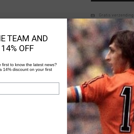
Gratis verzending
14 dagen eenvoud
HE TEAM AND
Achteraf betalen
 14% OFF
Productinformatie
 first to know the latest news?
 14% discount on your first
De Cruyff Calicite Tee
combineert sportieve 
van 100% katoen en he
mannen die een veelz
Meer informatie
sportieve outfits. Voo
logo midden op de bor
gelegenheden als sport
optimaal draagcomfor