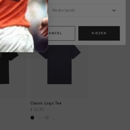
Nederlands
2 for 40
2 for 40
CANCEL
KIEZEN
OPPEN
SNEL SHOPPEN
SNEL SHOP
Classic Logo Tee
Classic Tee
€ 24,95
€ 24,95
...
...