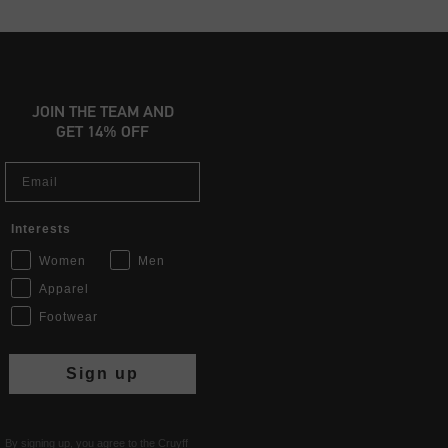
JOIN THE TEAM AND
GET 14% OFF
Email
Interests
Women
Men
Apparel
Footwear
Sign up
By signing up, you agree to the Cruyff