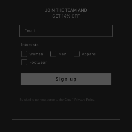
JOIN THE TEAM AND
GET 14% OFF
Email
Interests
Women
Men
Apparel
Footwear
Sign up
By signing up, you agree to the Cruyff
Privacy Policy
.