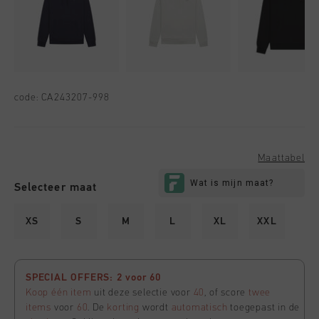
code:
CA243207-998
Maattabel
Selecteer maat
XS
S
M
L
XL
XXL
SPECIAL OFFERS: 2 voor 60
Koop één item
uit deze selectie voor
40
, of score
twee
items
voor
60
. De
korting
wordt
automatisch
toegepast in de