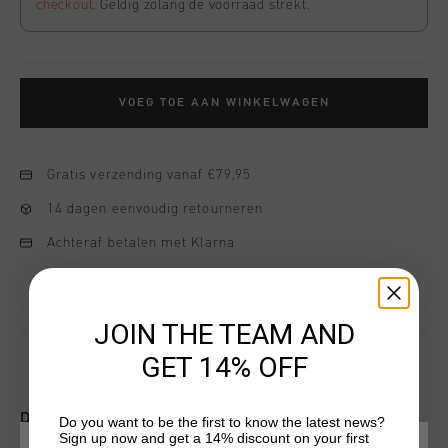
checkout
. Geldig zolang de voorraad strekt.
VOEG TOE AAN WINKELWAGEN
Gratis verzending vanaf €79,95
14 dagen eenvoudig retourneren
Achteraf betalen met Klarna
JOIN THE TEAM AND
GET 14% OFF
DIT VIND JE MISSCHIEN OOK LEUK
Do you want to be the first to know the latest news?
Sign up now and get a 14% discount on your first