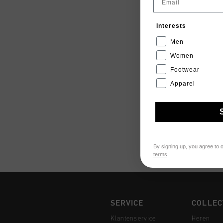
Interests
Men
Women
Footwear
Apparel
By signing up, you agree to 
terms
.
SERVICE
COLLEC
Klantenservice
Heren