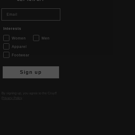
Email
Interests
Women
Men
Apparel
Footwear
Sign up
By signing up, you agree to the Cruyff
Privacy Policy
.