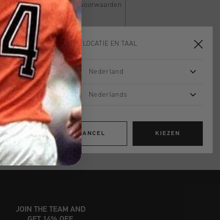
Klik
hier
om de algemene voorwaarden
KIES JE LOCATIE EN TAAL
TOE AAN WINKELWAGEN
Nederland
Nederlands
 vanaf €79,95
ig retourneren
CANCEL
KIEZEN
 met Klarna
JOIN THE TEAM AND
GET 14% OFF