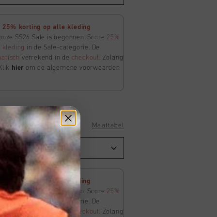
25% korting op alle kleding
 onze SS26 Sale is begonnen. Score
25%
e
kleding
in de Sale-categorie. De
atisch
verrekend in de
checkout
. Zolang
Klik
hier
om de algemene voorwaarden
Maattabel
25% korting op alle kleding
 onze SS26 Sale is begonnen. Score
25%
e
kleding
in de Sale-categorie. De
atisch
verrekend in de
checkout
. Zolang