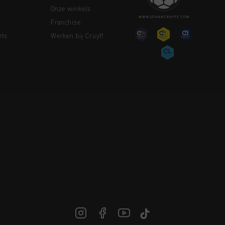
Onze winkels
Franchise
rts
Werken bij Cruyff