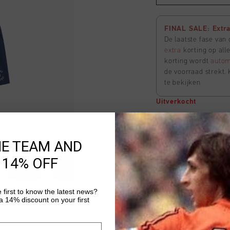
FINAL SALE: Extra 
De laatste fase van
extra
korting op all
korting wordt
autom
de voorraad strekt. 
te bekijken
Uitverkocht
Lavado Shorts
HE TEAM AND
Selecteer size
 14% OFF
 first to know the latest news?
FINAL SALE: Extra 
 14% discount on your first
De laatste fase van
extra
korting op all
korting wordt
autom