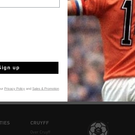
de voorraad strekt. 
te bekijken
VOEG
0
Gratis verzending
Sign up
14 dagen eenvoud
Achteraf betalen
our
Privacy Policy
and
Sales & Promotion
TIES
CRUYFF
Over Cruyff