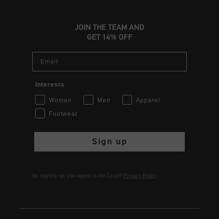
JOIN THE TEAM AND
GET 14% OFF
Email
Interests
Women
Men
Apparel
Footwear
Sign up
By signing up, you agree to the Cruyff
Privacy Policy
.