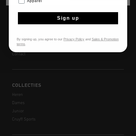
Apparel
SERVICE
Sign up
Klantenservice
Retourneren
Verzending
By signing up, you agree to our
Privacy Policy
and
Sales & Promotion
terms
.
Veelgestelde vragen
Contact
COLLECTIES
Heren
Dames
Junior
Cruyff Sports