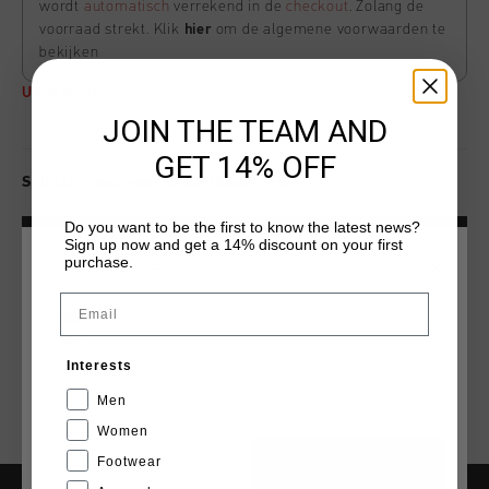
wordt
automatisch
verrekend in de
checkout
. Zolang de
voorraad strekt. Klik
hier
om de algemene voorwaarden te
bekijken
Uitverkocht
JOIN THE TEAM AND
GET 14% OFF
Selecter mat voor beschikbaarheid
Do you want to be the first to know the latest news?
Sign up now and get a 14% discount on your first
VOEG
0
TOE AAN WINKELWAGEN
purchase.
KIES JE LOCATIE EN TAAL
Email
Gratis verzending vanaf €79,95
Nederland
14 dagen eenvoudig retourneren
Interests
Nederlands
Achteraf betalen met Klarna
Men
Women
Footwear
CANCEL
KIEZEN