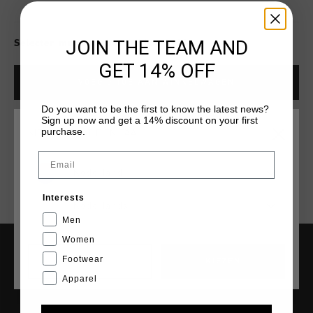
JOIN THE TEAM AND
Selecter mat voor beschikbaarheid
GET 14% OFF
VOEG
0
TOE AAN WINKELWAGEN
Do you want to be the first to know the latest news?
Sign up now and get a 14% discount on your first
purchase.
Gratis verzending vanaf €79,95
KIES JE LOCATIE EN TAAL
Email
14 dagen eenvoudig retourneren
Nederland
Achteraf betalen met Klarna
Interests
Nederlands
Men
Women
Footwear
CANCEL
KIEZEN
SERVICE
Apparel
Klantenservice
Retourneren