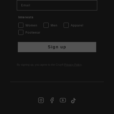
Email
Interests
Women
Men
Apparel
Footwear
Sign up
By signing up, you agree to the Cruyff
Privacy Policy
.