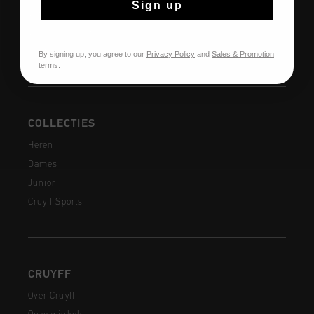
Sign up
Verzending
Veelgestelde vragen
Contact
By signing up, you agree to our
Privacy Policy
and
Sales & Promotion
terms
.
COLLECTIES
Heren
Dames
Junior
Cruyff Sports
CRUYFF
Over Cruyff