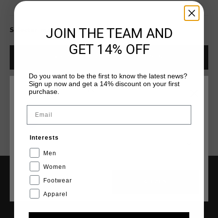
JOIN THE TEAM AND
Selecter mat voor beschikbaarheid
GET 14% OFF
VOEG
0
TOE AAN WINKELWAGEN
Do you want to be the first to know the latest news?
Sign up now and get a 14% discount on your first
purchase.
Gratis verzending vanaf €79,95
KIES JE LOCATIE EN TAAL
Email
14 dagen eenvoudig retourneren
Nederland
Achteraf betalen met Klarna
Interests
Nederlands
Men
Women
Footwear
CANCEL
KIEZEN
SERVICE
Apparel
Klantenservice
Retourneren