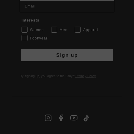
Email
Interests
Women
Men
Apparel
Footwear
Sign up
By signing up, you agree to the Cruyff
Privacy Policy
.