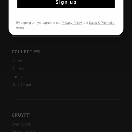
Sign up
Verzending
Veelgestelde vragen
Contact
By signing up, you agree to our
Privacy Policy
and
Sales & Promotion
terms
.
COLLECTIES
Heren
Dames
Junior
Cruyff Sports
CRUYFF
Over Cruyff