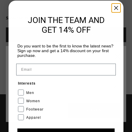
JOIN THE TEAM AND
Selecter mat voor beschikbaarheid
GET 14% OFF
VOEG
0
TOE AAN WINKELWAGEN
Do you want to be the first to know the latest news?
Sign up now and get a 14% discount on your first
purchase.
Gratis verzending vanaf €79,95
KIES JE LOCATIE EN TAAL
Email
14 dagen eenvoudig retourneren
Nederland
Achteraf betalen met Klarna
Interests
Nederlands
Men
Women
Footwear
CANCEL
KIEZEN
SERVICE
Apparel
Klantenservice
Retourneren