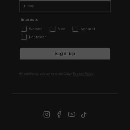
Email
Interests
Women
Men
Apparel
Footwear
Sign up
By signing up, you agree to the Cruyff
Privacy Policy
.