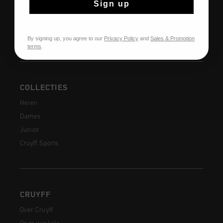
Sign up
Verzending
Veelgestelde vragen
Contact
By signing up, you agree to our
Privacy Policy
and
Sales & Promotion
terms
.
COLLECTIES
Heren
Dames
Junior
Cruyff Sports
CRUYFF
Over Cruyff